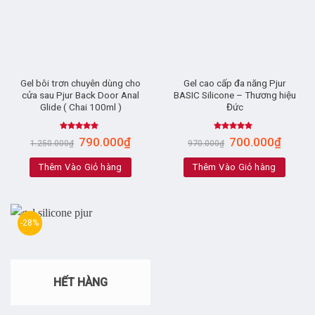
Gel bôi trơn chuyên dùng cho
Gel cao cấp đa năng Pjur
cửa sau Pjur Back Door Anal
BASIC Silicone – Thương hiệu
Glide ( Chai 100ml )
Đức
Rated
4.88
Rated
5.00
790.000
₫
700.000
₫
1.250.000
₫
970.000
₫
out of 5
out of 5
Thêm Vào Giỏ hàng
Thêm Vào Giỏ hàng
-28%
HẾT HÀNG