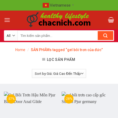
Skip
Vietnamese
▼
to
content
Home
/
SẢN PHẨMs tagged “gel bôi trơn của đức”
LỌC SẢN PHẨM
-37%
-28%