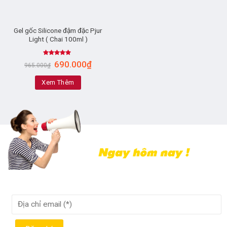
Gel gốc Silicone đậm đặc Pjur
Light ( Chai 100ml )
Rated
5.00
690.000
₫
965.000
₫
out of 5
Xem Thêm