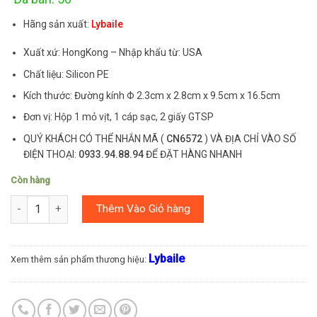
Hãng sản xuất:
Lybaile
Xuất xứ: HongKong – Nhập khẩu từ: USA
Chất liệu: Silicon PE
Kích thước: Đường kính Φ 2.3cm x 2.8cm x 9.5cm x 16.5cm
Đơn vị: Hộp 1 mỏ vịt, 1 cáp sạc, 2 giấy GTSP
QUÝ KHÁCH CÓ THỂ NHẮN MÃ (
CN6572
) VÀ ĐỊA CHỈ VÀO SỐ
ĐIỆN THOẠI:
0933.94.88.94
ĐỂ ĐẶT HÀNG NHANH
Còn hàng
Số lượng
Thêm Vào Giỏ hàng
Lybaile
Xem thêm sản phẩm thương hiệu: