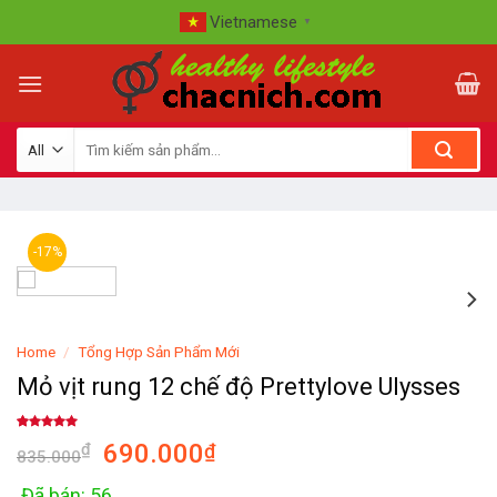
Skip
Vietnamese
▼
to
content
-17%
Home
/
Tổng Hợp Sản Phẩm Mới
Mỏ vịt rung 12 chế độ Prettylove Ulysses
Rated
5
5.00
690.000
₫
₫
out of 5
835.000
based on
customer
ratings
Đã bán: 56