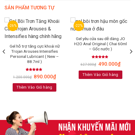
SẢN PHẨM TƯƠNG TỰ
-26%
-22%
Gel yêu cửa sau dễ dàng JO
H2O Anal Original ( Chai 60ml
Gel hỗ trợ tăng cực khoái nữ
– Gốc nước )
Trojan Arouses Intensifies
Personal Lubricant ( New –
88.7ml )
Rated
5.00
490.000
₫
627.000
₫
out of 5
Thêm Vào Giỏ hàng
Rated
5.00
890.000
₫
1.200.000
₫
out of 5
Thêm Vào Giỏ hàng