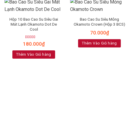
Hộp 10 Bao Cao Su Siêu Gai
Bao Cao Su Siêu Mỏng
Mát Lạnh Okamoto Dot De
Okamoto Crown (Hộp 3 BCS)
Cool
70.000
₫
Rated
4.75
180.000
₫
Thêm Vào Giỏ hàng
out of 5
Thêm Vào Giỏ hàng