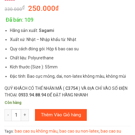
Rated
3
5.00
250.000
₫
₫
out of 5
330.000
based on
customer
ratings
Đã bán: 109
Hãng sản xuất:
Sagami
Xuất xứ: Nhật – Nhập khẩu từ: Nhật
Quy cách đóng gói: Hộp 6 bao cao su
Chất liệu: Polyurethane
Kích thước (Size ): 55mm
Đặc tính: Bao cực mỏng, dai, non-latex không màu, không mùi
QUÝ KHÁCH CÓ THỂ NHẮN MÃ (
C3754
) VÀ ĐỊA CHỈ VÀO SỐ ĐIỆN
THOẠI:
0933.94.88.94
ĐỂ ĐẶT HÀNG NHANH
Còn hàng
Số lượng
Thêm Vào Giỏ hàng
bao cao su không màu
bao cao su non-latex
bao cao su
Tags:
,
,