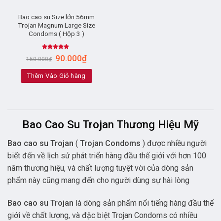
Bao cao su Size lớn 56mm
Trojan Magnum Large Size
Condoms ( Hộp 3 )
Rated
5.00
90.000
₫
150.000
₫
out of 5
Thêm Vào Giỏ hàng
Bao Cao Su Trojan Thương Hiệu Mỹ
Bao cao su Trojan
(
Trojan Condoms
) được nhiều người
biết đến về lịch sử phát triển hàng đầu thế giới với hơn 100
năm thương hiệu, và chất lượng tuyệt vời của dòng sản
phẩm này cũng mang đến cho người dùng sự hài lòng
Bao cao su
Trojan
là dòng sản phẩm nổi tiếng hàng đầu thế
giới về chất lượng, và đặc biệt Trojan Condoms có nhiều