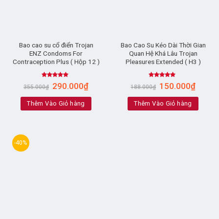
Bao cao su cổ điển Trojan
Bao Cao Su Kéo Dài Thời Gian
ENZ Condoms For
Quan Hệ Khá Lâu Trojan
Contraception Plus ( Hộp 12 )
Pleasures Extended ( H3 )
Rated
4.88
Rated
4.86
290.000
₫
150.000
₫
355.000
₫
188.000
₫
out of 5
out of 5
Thêm Vào Giỏ hàng
Thêm Vào Giỏ hàng
-40%