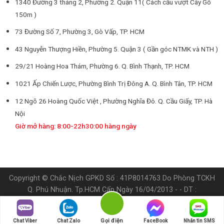
1340 Đường 3 tháng 2, Phường 2. Quận 11( Cách cầu vượt Cây Gõ
150m )
73 Đường Số 7, Phường 3, Gò Vấp, TP. HCM
43 Nguyễn Thượng Hiền, Phường 5. Quận 3 ( Gần góc NTMK và NTH )
29/21 Hoàng Hoa Thám, Phường 6. Q. Bình Thạnh, TP. HCM
1021 Ấp Chiến Lược, Phường Bình Trị Đông A. Q. Bình Tân, TP. HCM
12 Ngõ 26 Hoàng Quốc Việt , Phường Nghĩa Đô. Q. Cầu Giấy, TP. Hà
Nội
Giờ mở hàng: 8:00-22h30:00 hàng ngày
Copyright © Chắc Nịch GPKD Số : 41P8014763 Do Phòng TCKH
Q. Phú Nhuận. Tp.HCM Cấp Ngày 16/04/2013 - - DT :
0905.538.898
Chịu Trách Nhiệm Xuất Bản Nội Dụng: Nguyễn Phi Thường
Gọi điện
Chat Viber
Chat Zalo
FaceBook
Nhắn tin SMS