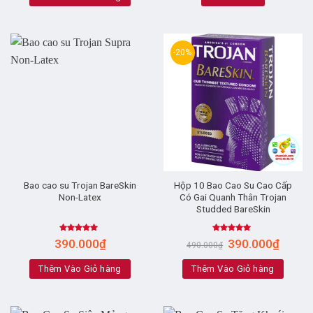
-20%
Bao cao su Trojan BareSkin
Hộp 10 Bao Cao Su Cao Cấp
Non-Latex
Có Gai Quanh Thân Trojan
Studded BareSkin
Rated
5.00
Rated
4.63
390.000
₫
390.000
₫
490.000
₫
out of 5
out of 5
Thêm Vào Giỏ hàng
Thêm Vào Giỏ hàng