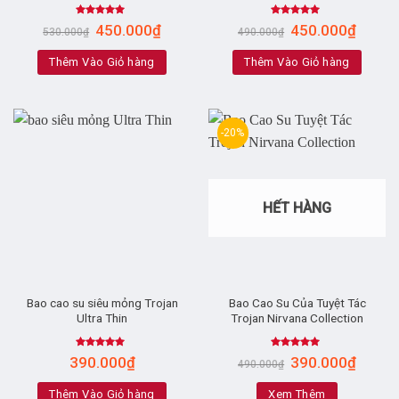
Rated
4.92
Rated
4.69
450.000
₫
450.000
₫
530.000
₫
490.000
₫
out of 5
out of 5
Thêm Vào Giỏ hàng
Thêm Vào Giỏ hàng
-20%
HẾT HÀNG
Bao cao su siêu mỏng Trojan
Bao Cao Su Của Tuyệt Tác
Ultra Thin
Trojan Nirvana Collection
Rated
5.00
Rated
5.00
390.000
₫
390.000
₫
490.000
₫
out of 5
out of 5
Thêm Vào Giỏ hàng
Xem Thêm