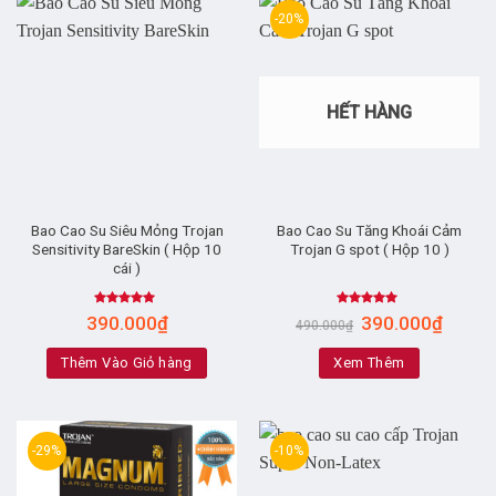
-20%
HẾT HÀNG
Bao Cao Su Siêu Mỏng Trojan
Bao Cao Su Tăng Khoái Cảm
Sensitivity BareSkin ( Hộp 10
Trojan G spot ( Hộp 10 )
cái )
Rated
5.00
Rated
5.00
390.000
₫
390.000
₫
490.000
₫
out of 5
out of 5
Thêm Vào Giỏ hàng
Xem Thêm
-29%
-10%