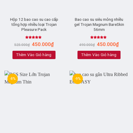
Hộp 12 bao cao su cao cấp
Bao cao su siêu mỏng nhiều
tổng hợp nhiều loại Trojan
gel Trojan Magnum BareSkin
Pleasure Pack
56mm
Rated
5.00
Rated
4.88
450.000
₫
450.000
₫
525.000
₫
490.000
₫
out of 5
out of 5
Thêm Vào Giỏ hàng
Thêm Vào Giỏ hàng
-8%
-9%