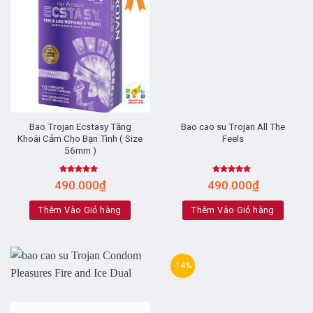
Bao Trojan Ecstasy Tăng
Bao cao su Trojan All The
Khoái Cảm Cho Bạn Tình ( Size
Feels
56mm )
Rated
4.83
Rated
5.00
490.000
₫
490.000
₫
out of 5
out of 5
Thêm Vào Giỏ hàng
Thêm Vào Giỏ hàng
-14%