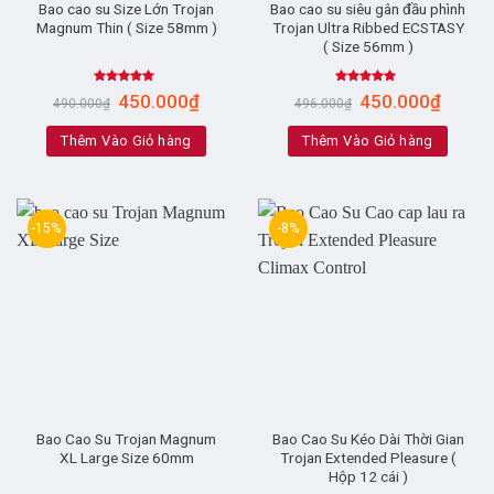
Bao cao su Size Lớn Trojan
Bao cao su siêu gân đầu phình
Magnum Thin ( Size 58mm )
Trojan Ultra Ribbed ECSTASY
( Size 56mm )
Rated
5.00
Rated
5.00
450.000
₫
450.000
₫
490.000
₫
496.000
₫
out of 5
out of 5
Thêm Vào Giỏ hàng
Thêm Vào Giỏ hàng
-15%
-8%
Bao Cao Su Trojan Magnum
Bao Cao Su Kéo Dài Thời Gian
XL Large Size 60mm
Trojan Extended Pleasure (
Hộp 12 cái )