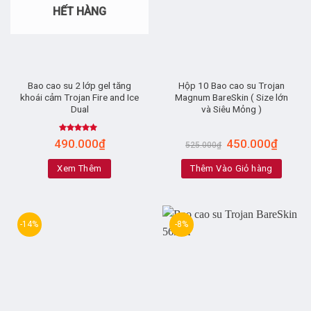
HẾT HÀNG
Bao cao su 2 lớp gel tăng
Hộp 10 Bao cao su Trojan
khoái cảm Trojan Fire and Ice
Magnum BareSkin ( Size lớn
Dual
và Siêu Mỏng )
Rated
5.00
490.000
₫
450.000
₫
525.000
₫
out of 5
Xem Thêm
Thêm Vào Giỏ hàng
-14%
-8%