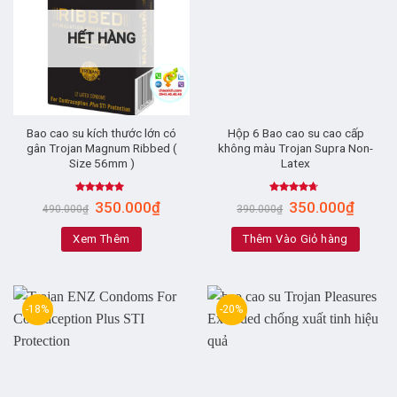
HẾT HÀNG
Bao cao su kích thước lớn có
Hộp 6 Bao cao su cao cấp
gân Trojan Magnum Ribbed (
không màu Trojan Supra Non-
Size 56mm )
Latex
Rated
4.86
Rated
350.000
₫
350.000
₫
490.000
₫
390.000
₫
out of 5
4.43
out
of 5
Xem Thêm
Thêm Vào Giỏ hàng
-18%
-20%