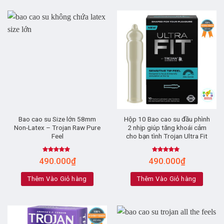
Bao cao su Size lớn 58mm
Hộp 10 Bao cao su đầu phình
Non-Latex – Trojan Raw Pure
2 nhịp giúp tăng khoái cảm
Feel
cho bạn tình Trojan Ultra Fit
Rated
5.00
Rated
5.00
490.000
₫
490.000
₫
out of 5
out of 5
Thêm Vào Giỏ hàng
Thêm Vào Giỏ hàng