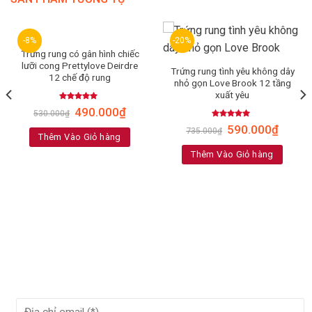
-8%
-20%
Trứng rung có gân hình chiếc
lưỡi cong Prettylove Deirdre
Trứng rung tình yêu không dây
12 chế độ rung
nhỏ gọn Love Brook 12 tầng
xuất yêu
Rated
5.00
490.000
₫
530.000
₫
out of 5
Rated
5.00
590.000
₫
735.000
₫
out of 5
Thêm Vào Giỏ hàng
Thêm Vào Giỏ hàng