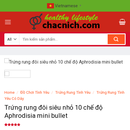
Skip
Vietnamese
▼
to
content
Home
/
Đồ Chơi Tình Yêu
/
Trứng Rung Tình Yêu
/
Trứng Rung Tình
Yêu Có Dây
Trứng rung đôi siêu nhỏ 10 chế độ
Aphrodisia mini bullet
Rated
2
5.00