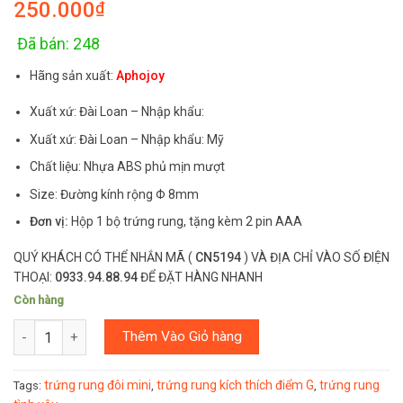
250.000
₫
out of 5
based on
customer
ratings
Đã bán: 248
Hãng sản xuất:
Aphojoy
Xuất xứ: Đài Loan – Nhập khẩu:
Xuất xứ: Đài Loan – Nhập khẩu: Mỹ
Chất liệu: Nhựa ABS phủ mịn mượt
Size: Đường kính rộng Φ 8mm
Đơn vị:
Hộp 1 bộ trứng rung, tặng kèm 2 pin AAA
QUÝ KHÁCH CÓ THỂ NHẮN MÃ (
CN5194
) VÀ ĐỊA CHỈ VÀO SỐ ĐIỆN
THOẠI:
0933.94.88.94
ĐỂ ĐẶT HÀNG NHANH
Còn hàng
Số lượng
Thêm Vào Giỏ hàng
trứng rung đôi mini
trứng rung kích thích điểm G
trứng rung
Tags:
,
,