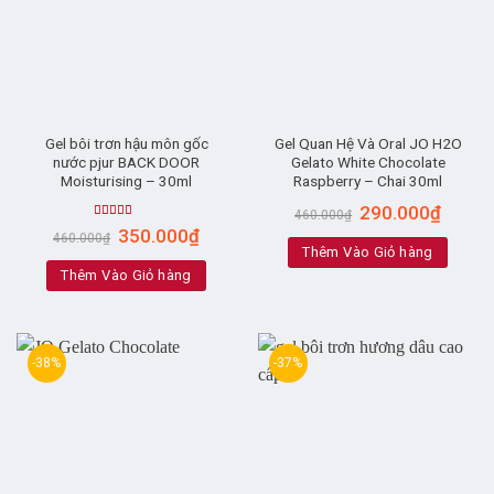
Gel bôi trơn hậu môn gốc
Gel Quan Hệ Và Oral JO H2O
nước pjur BACK DOOR
Gelato White Chocolate
Moisturising – 30ml
Raspberry – Chai 30ml
290.000
₫
460.000
₫
Rated
5.00
350.000
₫
460.000
₫
out of 5
Thêm Vào Giỏ hàng
Thêm Vào Giỏ hàng
-38%
-37%