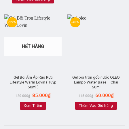
-29%
-48%
HẾT HÀNG
Gel Bôi Ấm Áp Rạo Rực
Gel bôi trơn gốc nước OLEO
Lifestyle Warm Lovin ( Tuýp
Lampo Water Base – Chai
50ml )
50ml
85.000
₫
60.000
₫
120.000
₫
115.000
₫
Xem Thêm
Thêm Vào Giỏ hàng