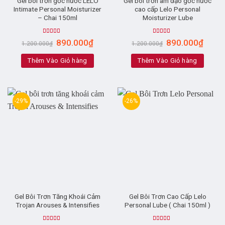
Gel bôi trơn gốc nước LELO
Gel bôi trơn âm đạo gốc nước
Intimate Personal Moisturizer
cao cấp Lelo Personal
– Chai 150ml
Moisturizer Lube
Rated
5.00
Rated
5.00
890.000
₫
890.000
₫
1.200.000
₫
1.200.000
₫
out of 5
out of 5
Thêm Vào Giỏ hàng
Thêm Vào Giỏ hàng
-29%
-26%
Gel Bôi Trơn Tăng Khoái Cảm
Gel Bôi Trơn Cao Cấp Lelo
Trojan Arouses & Intensifies
Personal Lube ( Chai 150ml )