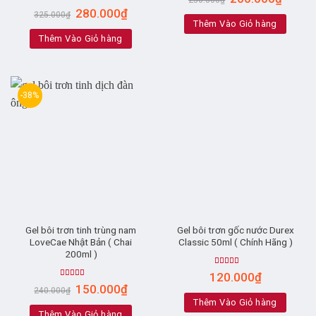
250.000
₫
Rated
4.33
280.000
₫
325.000
₫
out of 5
Thêm Vào Giỏ hàng
Thêm Vào Giỏ hàng
-38%
Gel bôi trơn tinh trùng nam
Gel bôi trơn gốc nước Durex
LoveCae Nhật Bản ( Chai
Classic 50ml ( Chính Hãng )
200ml )
Rated
5.00
120.000
₫
out of 5
Rated
5.00
150.000
₫
240.000
₫
out of 5
Thêm Vào Giỏ hàng
Thêm Vào Giỏ hàng