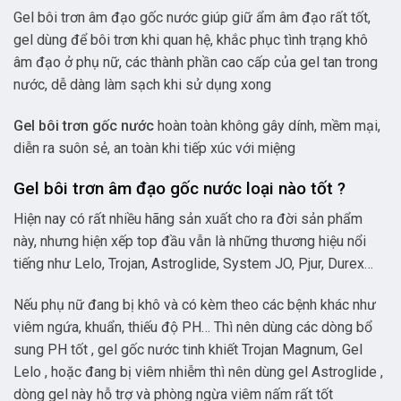
Gel bôi trơn âm đạo gốc nước giúp giữ ẩm âm đạo rất tốt,
gel dùng để bôi trơn khi quan hệ, khắc phục tình trạng khô
âm đạo ở phụ nữ, các thành phần cao cấp của gel tan trong
nước, dễ dàng làm sạch khi sử dụng xong
Gel bôi trơn gốc nước
hoàn toàn không gây dính, mềm mại,
diễn ra suôn sẻ, an toàn khi tiếp xúc với miệng
Gel bôi trơn âm đạo gốc nước loại nào tốt ?
Hiện nay có rất nhiều hãng sản xuất cho ra đời sản phẩm
này, nhưng hiện xếp top đầu vẫn là những thương hiệu nổi
tiếng như Lelo, Trojan, Astroglide, System JO, Pjur, Durex…
Nếu phụ nữ đang bị khô và có kèm theo các bệnh khác như
viêm ngứa, khuẩn, thiếu độ PH… Thì nên dùng các dòng bổ
sung PH tốt , gel gốc nước tinh khiết Trojan Magnum, Gel
Lelo , hoặc đang bị viêm nhiễm thì nên dùng gel Astroglide ,
dòng gel này hỗ trợ và phòng ngừa viêm nấm rất tốt