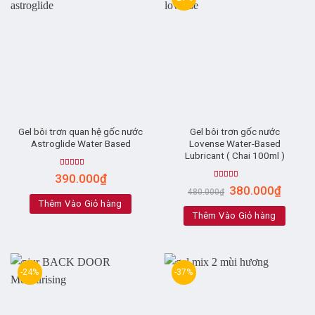
Gel bôi trơn quan hệ gốc nước
Gel bôi trơn gốc nước
Astroglide Water Based
Lovense Water-Based
Lubricant ( Chai 100ml )
Rated
390.000
₫
4.10
out
Rated
5.00
380.000
₫
of 5
480.000
₫
out of 5
Thêm Vào Giỏ hàng
Thêm Vào Giỏ hàng
-24%
-37%