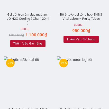
Gel bôi trơn âm đạo mát lạnh
Bộ 6 tuýp gel tổng hợp SKINS
JO H2O Cooling ( Chai 120ml
Vital Lubes – Fruity Tubes
)
Rated
5.00
950.000
₫
out of 5
Rated
5.00
1.100.000
₫
1.390.000
₫
out of 5
Thêm Vào Giỏ hàng
Thêm Vào Giỏ hàng
-26%
-26%