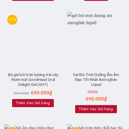
-17%
Bộ gel bôi trơn hương trái cây
Gel Bôi Trơn Dưỡng Ẩm Âm
thơm mát GoodHead Oral
Đạo Tốt Nhất Astroglide
Delight Gel (GH7)
Liquid
690.000
₫
830.000
₫
Rated
4.89
690.000
₫
out of 5
Thêm Vào Giỏ hàng
Thêm Vào Giỏ hàng