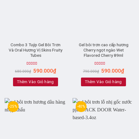
Combo 3 Tuýp Gel Bôi Trơn
Gel bôi trơn cao cấp hương
Và Oral Hương Vị Skins Fruity
Cherry ngọt ngào Wet
Tubes
Flavored Cherry 89ml
Rated
5.00
Rated
4.33
590.000
₫
590.000
₫
680.000
₫
790.000
₫
out of 5
out of 5
Thêm Vào Giỏ hàng
Thêm Vào Giỏ hàng
-25%
-40%