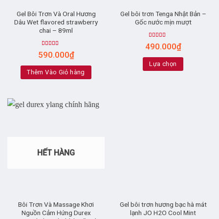
Gel Bôi Trơn Và Oral Hương
Gel bôi trơn Tenga Nhật Bản –
Dâu Wet flavored strawberry
Gốc nước mịn mượt
chai – 89ml
Rated
5.00
490.000
₫
out of 5
Rated
5.00
590.000
₫
out of 5
Lựa chọn
Thêm Vào Giỏ hàng
HẾT HÀNG
Bôi Trơn Và Massage Khơi
Gel bôi trơn hương bạc hà mát
Nguồn Cảm Hứng Durex
lạnh JO H2O Cool Mint