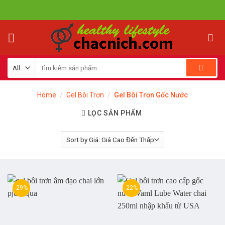
Skip
to
content
Home
/
Gel Bôi Trơn
/
Gel Bôi Trơn Gốc Nước
LỌC SẢN PHẨM
-29%
-22%