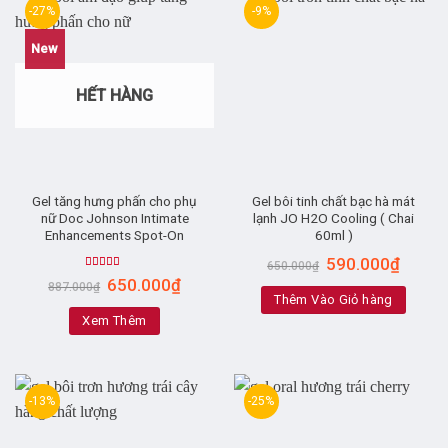
-27%
-9%
New
HẾT HÀNG
Gel tăng hưng phấn cho phụ
Gel bôi tinh chất bạc hà mát
nữ Doc Johnson Intimate
lạnh JO H2O Cooling ( Chai
Enhancements Spot-On
60ml )
590.000
₫
650.000
₫
Rated
5.00
650.000
₫
887.000
₫
out of 5
Thêm Vào Giỏ hàng
Xem Thêm
-13%
-25%