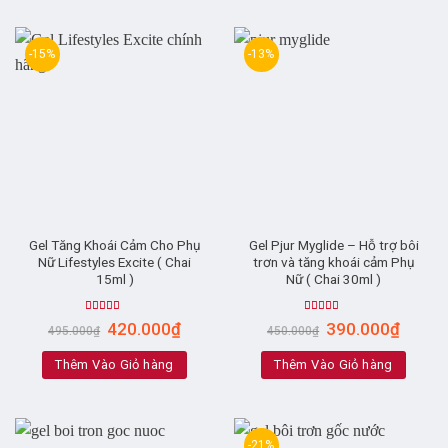
-15%
-13%
Gel Tăng Khoái Cảm Cho Phụ
Gel Pjur Myglide – Hỗ trợ bôi
Nữ Lifestyles Excite ( Chai
trơn và tăng khoái cảm Phụ
15ml )
Nữ ( Chai 30ml )
Rated
4.97
Rated
5.00
420.000
₫
390.000
₫
495.000
₫
450.000
₫
out of 5
out of 5
Thêm Vào Giỏ hàng
Thêm Vào Giỏ hàng
-21%