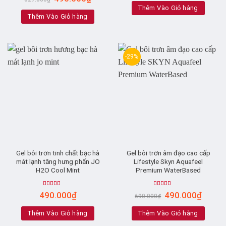
out of 5
Thêm Vào Giỏ hàng
Thêm Vào Giỏ hàng
-29%
Gel bôi trơn tinh chất bạc hà
Gel bôi trơn âm đạo cao cấp
mát lạnh tăng hưng phấn JO
Lifestyle Skyn Aquafeel
H2O Cool Mint
Premium WaterBased
Rated
4.89
Rated
5.00
490.000
₫
490.000
₫
690.000
₫
out of 5
out of 5
Thêm Vào Giỏ hàng
Thêm Vào Giỏ hàng