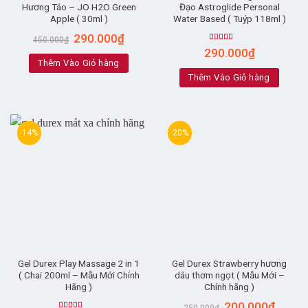
Hương Táo – JO H2O Green
Đạo Astroglide Personal
Apple ( 30ml )
Water Based ( Tuýp 118ml )
290.000
₫
450.000
₫
Rated
4.90
290.000
₫
out of 5
Thêm Vào Giỏ hàng
Thêm Vào Giỏ hàng
-14%
-20%
Gel Durex Play Massage 2 in 1
Gel Durex Strawberry hương
( Chai 200ml – Mẫu Mới Chính
dâu thơm ngọt ( Mẫu Mới –
Hãng )
Chính hãng )
200.000
₫