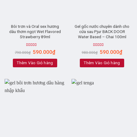
Bôi trơn và Oral sex hương
Gel gốc nước chuyên dành cho
dâu thơm ngọt Wet Flavored
cửa sau Pjur BACK DOOR
Strawberry 89ml
Water Based – Chai 100ml
Rated
5.00
Rated
5.00
590.000
₫
590.000
₫
790.000
₫
980.000
₫
out of 5
out of 5
Thêm Vào Giỏ hàng
Thêm Vào Giỏ hàng