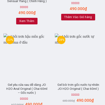
Sensual Ylang ( Chính Hãng )
Rated
5.00
490.000
₫
out of 5
Rated
5.00
490.000
₫
out of 5
Thêm Vào Giỏ hàng
Xem Thêm
-22%
-28%
Gel yêu cửa sau dễ dàng JO
Gel bôi trơn gốc nước tự nhiên
H2O Anal Original ( Chai 60ml
JO H2O Original ( Chai 60ml )
– Gốc nước )
Rated
5.00
490.000
₫
680.000
₫
out of 5
Rated
5.00
490.000
₫
627.000
₫