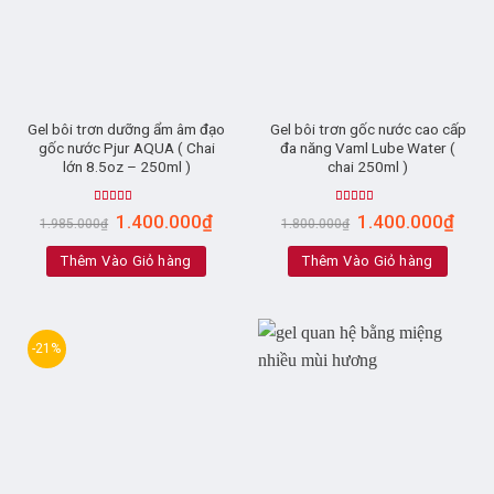
Gel bôi trơn dưỡng ẩm âm đạo
Gel bôi trơn gốc nước cao cấp
gốc nước Pjur AQUA ( Chai
đa năng Vaml Lube Water (
lớn 8.5oz – 250ml )
chai 250ml )
Rated
5.00
Rated
5.00
1.400.000
₫
1.400.000
₫
1.985.000
₫
1.800.000
₫
out of 5
out of 5
Thêm Vào Giỏ hàng
Thêm Vào Giỏ hàng
-21%