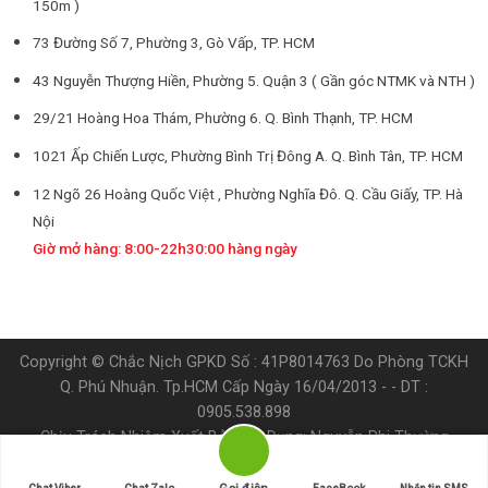
150m )
73 Đường Số 7, Phường 3, Gò Vấp, TP. HCM
43 Nguyễn Thượng Hiền, Phường 5. Quận 3 ( Gần góc NTMK và NTH )
29/21 Hoàng Hoa Thám, Phường 6. Q. Bình Thạnh, TP. HCM
1021 Ấp Chiến Lược, Phường Bình Trị Đông A. Q. Bình Tân, TP. HCM
12 Ngõ 26 Hoàng Quốc Việt , Phường Nghĩa Đô. Q. Cầu Giấy, TP. Hà
Nội
Giờ mở hàng: 8:00-22h30:00 hàng ngày
Copyright © Chắc Nịch GPKD Số : 41P8014763 Do Phòng TCKH
Q. Phú Nhuận. Tp.HCM Cấp Ngày 16/04/2013 - - DT :
0905.538.898
Chịu Trách Nhiệm Xuất Bản Nội Dụng: Nguyễn Phi Thường