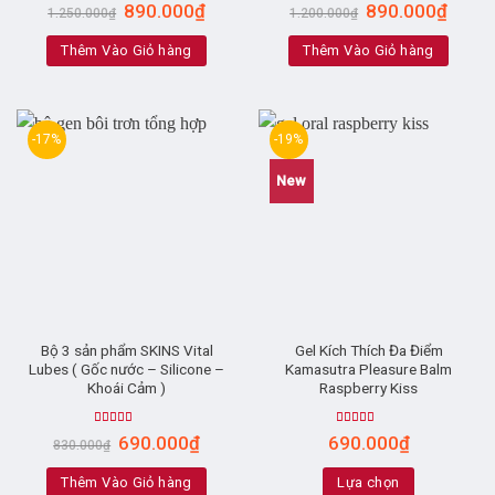
Rated
4.79
Rated
4.86
890.000
₫
890.000
₫
1.250.000
₫
1.200.000
₫
out of 5
out of 5
Thêm Vào Giỏ hàng
Thêm Vào Giỏ hàng
-17%
-19%
New
Bộ 3 sản phẩm SKINS Vital
Gel Kích Thích Đa Điểm
Lubes ( Gốc nước – Silicone –
Kamasutra Pleasure Balm
Khoái Cảm )
Raspberry Kiss
Rated
5.00
Rated
5.00
690.000
₫
690.000
₫
830.000
₫
out of 5
out of 5
Thêm Vào Giỏ hàng
Lựa chọn