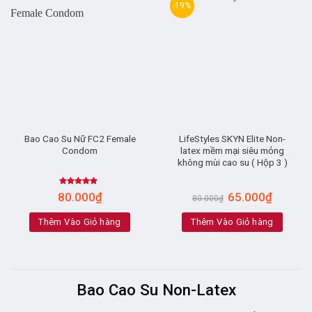
-19%
Bao Cao Su Nữ FC2 Female
LifeStyles SKYN Elite Non-
Condom
latex mềm mại siêu mỏng
không mùi cao su ( Hộp 3 )
Rated
4.80
80.000
₫
65.000
₫
80.000
₫
out of 5
Thêm Vào Giỏ hàng
Thêm Vào Giỏ hàng
Bao Cao Su Non-Latex