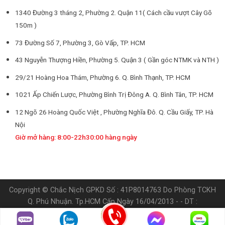
1340 Đường 3 tháng 2, Phường 2. Quận 11( Cách cầu vượt Cây Gõ
150m )
73 Đường Số 7, Phường 3, Gò Vấp, TP. HCM
43 Nguyễn Thượng Hiền, Phường 5. Quận 3 ( Gần góc NTMK và NTH )
29/21 Hoàng Hoa Thám, Phường 6. Q. Bình Thạnh, TP. HCM
1021 Ấp Chiến Lược, Phường Bình Trị Đông A. Q. Bình Tân, TP. HCM
12 Ngõ 26 Hoàng Quốc Việt , Phường Nghĩa Đô. Q. Cầu Giấy, TP. Hà
Nội
Giờ mở hàng: 8:00-22h30:00 hàng ngày
Copyright © Chắc Nịch GPKD Số : 41P8014763 Do Phòng TCKH
Q. Phú Nhuận. Tp.HCM Cấp Ngày 16/04/2013 - - DT :
0905.538.898
Chịu Trách Nhiệm Xuất Bản Nội Dụng: Nguyễn Phi Thường