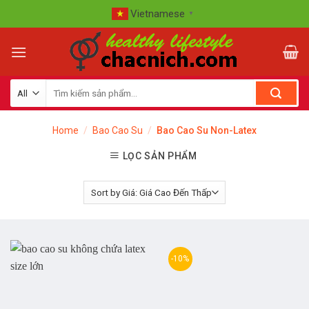
Skip
Vietnamese
▼
to
content
Home
/
Bao Cao Su
/
Bao Cao Su Non-Latex
LỌC SẢN PHẨM
-10%