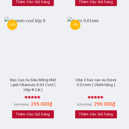
Thêm Vào Giỏ hàng
Thêm Vào Giỏ hàng
-14%
-9%
Bao Cao Su Siêu Mỏng Mát
Hộp 3 bao cao su Durex
Lạnh Okamoto 0.03 Cool (
0.01mm ( Chính hãng )
Hộp 8 Cái )
Rated
5.00
Rated
4.67
295.000
₫
290.000
₫
345.000
₫
320.000
₫
out of 5
out of 5
Thêm Vào Giỏ hàng
Thêm Vào Giỏ hàng