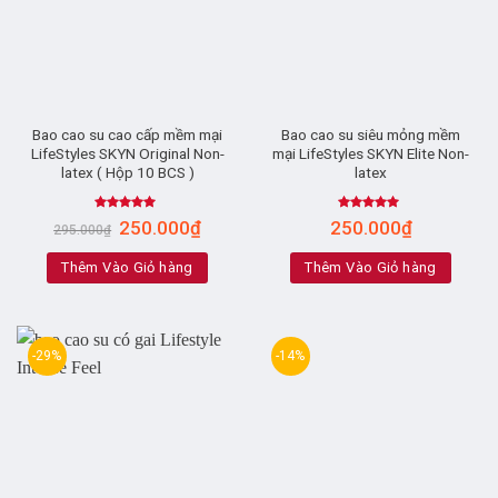
Bao cao su cao cấp mềm mại
Bao cao su siêu mỏng mềm
LifeStyles SKYN Original Non-
mại LifeStyles SKYN Elite Non-
latex ( Hộp 10 BCS )
latex
Rated
5.00
Rated
4.85
250.000
₫
250.000
₫
295.000
₫
out of 5
out of 5
Thêm Vào Giỏ hàng
Thêm Vào Giỏ hàng
-29%
-14%