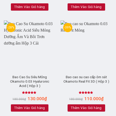
Thêm Vào Giỏ hàng
Thêm Vào Giỏ hàng
-28%
-39%
Bao Cao Su Siêu Mỏng
Bao cao su cao cấp ôm sát
Okamoto 0.03 Hyaluronic
Okamoto Real Fit 3D ( Hộp 3 )
Acid ( Hộp 3 )
Rated
4.67
Rated
4.67
130.000
₫
110.000
₫
180.000
₫
180.000
₫
out of 5
out of 5
Thêm Vào Giỏ hàng
Thêm Vào Giỏ hàng