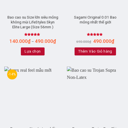
Bao cao su Size lớn siêu mỏng
Sagami Original 0.01 Bao
không mùi LifeStyles Skyn
mỏng nhất thế giới
Elite Large (Size 56mm )
Rated
4.91
Rated
4.82
140.000
₫
490.000
₫
490.000
₫
–
690.000
₫
out of 5
out of 5
Lựa chọn
Thêm Vào Giỏ hàng
-14%