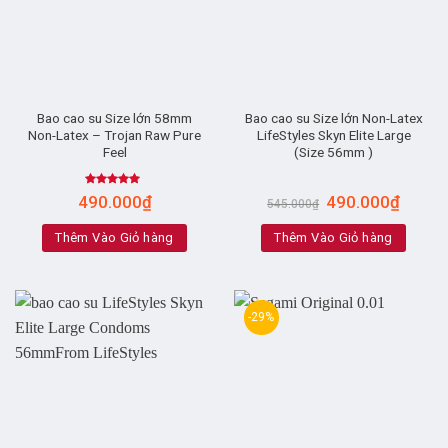
Bao cao su Size lớn 58mm
Bao cao su Size lớn Non-Latex
Non-Latex – Trojan Raw Pure
LifeStyles Skyn Elite Large
Feel
(Size 56mm )
Rated
5.00
490.000
₫
490.000
₫
545.000
₫
out of 5
Thêm Vào Giỏ hàng
Thêm Vào Giỏ hàng
-29%