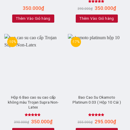
Rated
4.81
350.000
₫
350.000
₫
390.000
₫
out of 5
Thêm Vào Giỏ hàng
Thêm Vào Giỏ hàng
-10%
-17%
Hộp 6 Bao cao su cao cấp
Bao Cao Su Okamoto
không màu Trojan Supra Non-
Platinum 0.03 ( Hộp 10 Cái )
Latex
Rated
Rated
5.00
350.000
₫
295.000
₫
390.000
₫
355.000
₫
4.43
out
out of 5
of 5