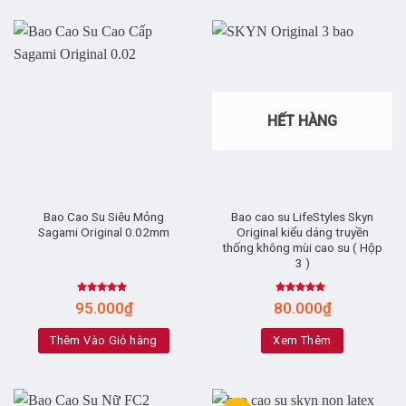
HẾT HÀNG
Bao Cao Su Siêu Mỏng
Bao cao su LifeStyles Skyn
Sagami Original 0.02mm
Original kiểu dáng truyền
thống không mùi cao su ( Hộp
3 )
Rated
5.00
Rated
5.00
95.000
₫
80.000
₫
out of 5
out of 5
Thêm Vào Giỏ hàng
Xem Thêm