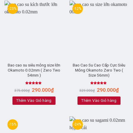
-23%
-12%
Bao cao su siêu mỏng size lớn
Bao Cao Su Cao Cấp Cực Siêu
Okamoto 0.02mm ( Zero Two
Mỏng Okamoto Zero Two (
54mm )
Size 56mm)
Rated
5.00
Rated
4.67
290.000
₫
290.000
₫
375.000
₫
329.000
₫
out of 5
out of 5
Thêm Vào Giỏ hàng
Thêm Vào Giỏ hàng
-15%
-24%