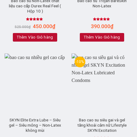
Bao cao su Non-Latex chất
Bao cao su Trojan BareSkin
liệu cao cấp Durex Real Feel (
Non-Latex
Hộp 10 )
Rated
5.00
Rated
5.00
450.000
₫
390.000
₫
525.000
₫
out of 5
out of 5
Thêm Vào Giỏ hàng
Thêm Vào Giỏ hàng
-10%
SKYN Elite Extra Lube – Siêu
Bao cao su siêu gai và gel
gel – Siêu mỏng – Non-Latex
tăng khoái cảm nữ Lifestyle
không mùi
SKYN Excitation