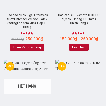
Bao cao su siêu gai LifeStyles
Bao cao su Okamoto 0.01 PU
SKYN Intense Feel Non-Latex
cực siêu mỏng 0.01mm (
khơi nguồn cảm xúc ( Hộp 10
Chính Hãng )
BCS )
Rated
4.63
Rated
4.89
250.000
₫
150.000
₫
250.000
₫
–
350.000
₫
out of 5
out of 5
Thêm Vào Giỏ hàng
Lựa chọn
-23%
-18%
HẾT HÀNG