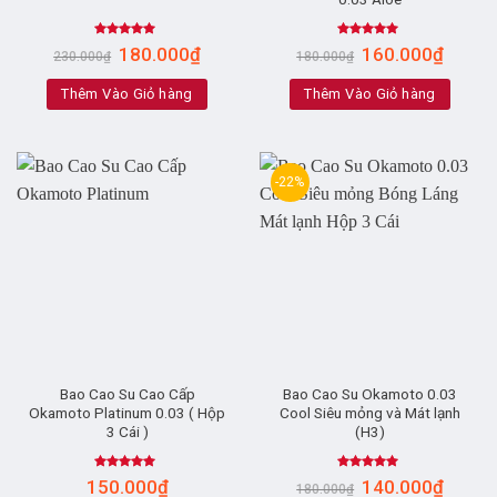
Rated
4.83
Rated
4.71
180.000
₫
160.000
₫
230.000
₫
180.000
₫
out of 5
out of 5
Thêm Vào Giỏ hàng
Thêm Vào Giỏ hàng
-22%
Bao Cao Su Cao Cấp
Bao Cao Su Okamoto 0.03
Okamoto Platinum 0.03 ( Hộp
Cool Siêu mỏng và Mát lạnh
3 Cái )
(H3)
Rated
5.00
Rated
4.67
150.000
₫
140.000
₫
180.000
₫
out of 5
out of 5