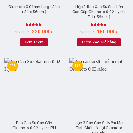
Okamoto 0.01mm Large Size
Hộp 3 Bao Cao Su Size Lớn
( Size 56mm )
Cao Cấp Okamoto 0.02 Hydro
PU ( 56mm )
Rated
4.50
Rated
4.50
220.000
₫
180.000
₫
287.000
₫
220.000
₫
out of 5
out of 5
Xem Thêm
Thêm Vào Giỏ hàng
-22%
-11%
Bao Cao Su Cao Cấp
Hộp 3 Bao Cao Su Mềm Mại
Okamoto 0.02 Hydro PU
Tinh Chất Lô Hội Okamoto
0.03 Aloe