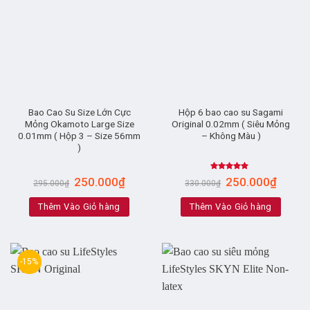
Bao Cao Su Size Lớn Cực
Hộp 6 bao cao su Sagami
Mỏng Okamoto Large Size
Original 0.02mm ( Siêu Mỏng
0.01mm ( Hộp 3 – Size 56mm
– Không Màu )
)
Rated
5.00
250.000
₫
250.000
₫
295.000
₫
330.000
₫
out of 5
Thêm Vào Giỏ hàng
Thêm Vào Giỏ hàng
-15%