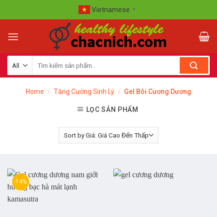
Skip
Vietnamese
▼
to
content
Home
/
Tăng Cường Sinh Lý
/
Gel Bôi Cương Dương
LỌC SẢN PHẨM
-14%