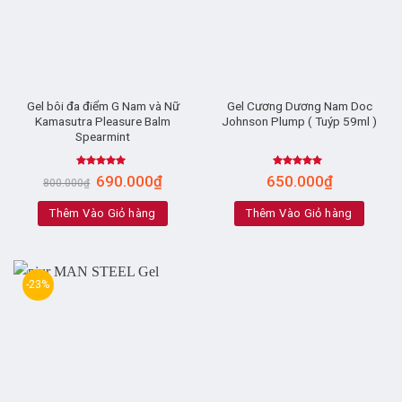
Gel bôi đa điểm G Nam và Nữ
Gel Cương Dương Nam Doc
Kamasutra Pleasure Balm
Johnson Plump ( Tuýp 59ml )
Spearmint
Rated
5.00
Rated
4.79
690.000
₫
650.000
₫
800.000
₫
out of 5
out of 5
Thêm Vào Giỏ hàng
Thêm Vào Giỏ hàng
-23%