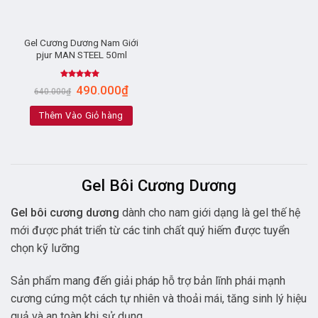
Gel Cương Dương Nam Giới
pjur MAN STEEL 50ml
Rated
5.00
490.000
₫
640.000
₫
out of 5
Thêm Vào Giỏ hàng
Gel Bôi Cương Dương
Gel bôi cương dương
dành cho nam giới dạng là gel thế hệ
mới được phát triển từ các tinh chất quý hiếm được tuyển
chọn kỹ lưỡng
Sản phẩm mang đến giải pháp hỗ trợ bản lĩnh phái mạnh
cương cứng một cách tự nhiên và thoải mái, tăng sinh lý hiệu
quả và an toàn khi sử dụng