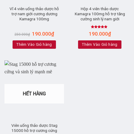
Vĩ 4 viên uống thảo dược hỗ
Hộp 4 viên thảo dược
trợ nam giới cương dương
Kamagra 100mg hỗ trợ tăng
Kamagra 100mg
cường sinh lý nam giới
Rated
4.89
190.000
₫
190.000
₫
250.000
₫
out of 5
Thêm Vào Giỏ hàng
Thêm Vào Giỏ hàng
HẾT HÀNG
Viên uống thảo dược Stag
15000 hỗ trợ cương cứng