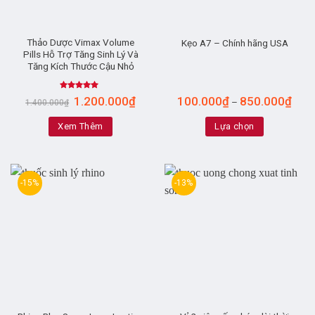
Thảo Dược Vimax Volume
Kẹo A7 – Chính hãng USA
Pills Hỗ Trợ Tăng Sinh Lý Và
Tăng Kích Thước Cậu Nhỏ
Rated
4.83
1.200.000
₫
100.000
₫
850.000
₫
–
1.400.000
₫
out of 5
Xem Thêm
Lựa chọn
-15%
-13%