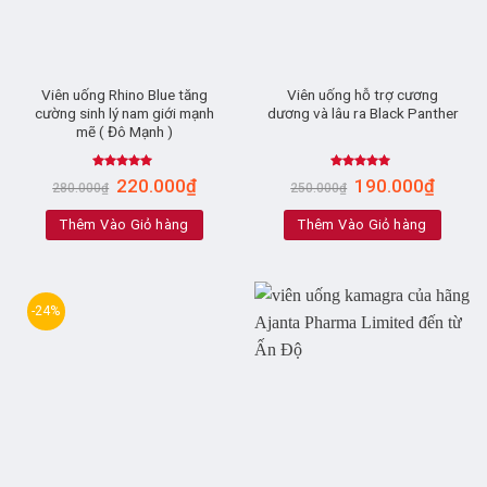
Viên uống Rhino Blue tăng
Viên uống hỗ trợ cương
cường sinh lý nam giới mạnh
dương và lâu ra Black Panther
mẽ ( Đô Mạnh )
Rated
5.00
Rated
4.93
220.000
₫
190.000
₫
280.000
₫
250.000
₫
out of 5
out of 5
Thêm Vào Giỏ hàng
Thêm Vào Giỏ hàng
-24%