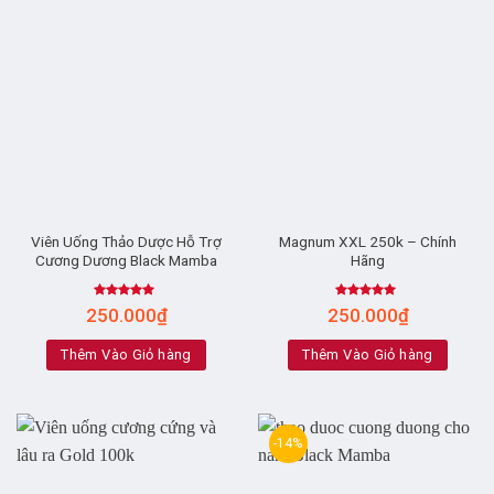
Viên Uống Thảo Dược Hỗ Trợ
Magnum XXL 250k – Chính
Cương Dương Black Mamba
Hãng
Rated
4.67
Rated
4.90
250.000
₫
250.000
₫
out of 5
out of 5
Thêm Vào Giỏ hàng
Thêm Vào Giỏ hàng
-14%