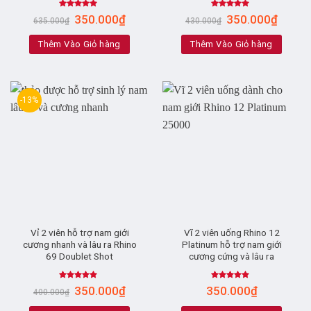
Rated
5.00
Rated
5.00
350.000
₫
350.000
₫
635.000
₫
430.000
₫
out of 5
out of 5
Thêm Vào Giỏ hàng
Thêm Vào Giỏ hàng
-13%
Vỉ 2 viên hỗ trợ nam giới
Vĩ 2 viên uống Rhino 12
cương nhanh và lâu ra Rhino
Platinum hỗ trợ nam giới
69 Doublet Shot
cương cứng và lâu ra
Rated
4.88
Rated
4.94
350.000
₫
350.000
₫
400.000
₫
out of 5
out of 5