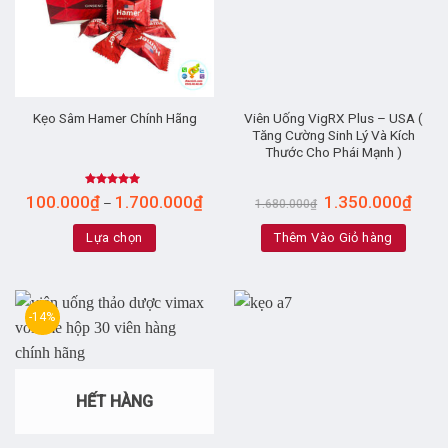
Viên Uống VigRX Plus – USA (
Kẹo Sâm Hamer Chính Hãng
Tăng Cường Sinh Lý Và Kích
Thước Cho Phái Mạnh )
Rated
5.00
100.000
₫
1.700.000
₫
1.350.000
₫
–
1.680.000
₫
out of 5
Lựa chọn
Thêm Vào Giỏ hàng
-14%
HẾT HÀNG