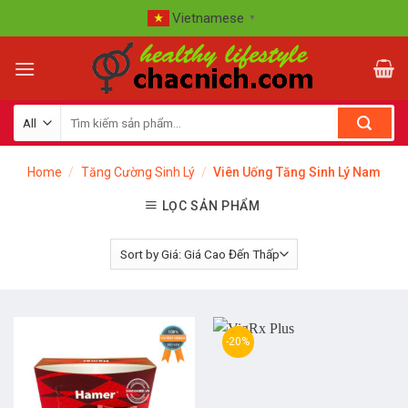
Skip
Vietnamese
▼
to
content
Home
/
Tăng Cường Sinh Lý
/
Viên Uống Tăng Sinh Lý Nam
LỌC SẢN PHẨM
-20%