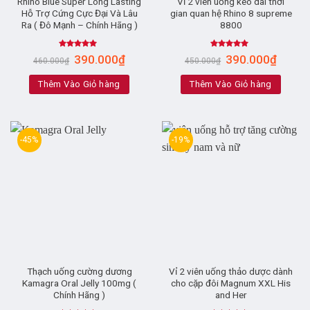
Rhino Blue Super Long Lasting
Vỉ 2 viên uống kéo dài thời
Hỗ Trợ Cứng Cực Đại Và Lâu
gian quan hệ Rhino 8 supreme
Ra ( Đô Mạnh – Chính Hãng )
8800
Rated
5.00
Rated
4.82
390.000
₫
390.000
₫
460.000
₫
450.000
₫
out of 5
out of 5
Thêm Vào Giỏ hàng
Thêm Vào Giỏ hàng
-45%
-19%
Thạch uống cường dương
Vỉ 2 viên uống thảo dược dành
Kamagra Oral Jelly 100mg (
cho cặp đôi Magnum XXL His
Chính Hãng )
and Her