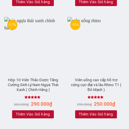
Thêm Vào Giỏ hàng
Thêm Vào Giỏ hàng
-17%
-15%
Hộp 10 Viên Thảo Dược Tăng
Viên uống cao cấp hỗ trợ
Cường Sinh Lý Nam Ngựa Thái
cứng cực đại và lâu Rhino T1 (
Xanh ( Chính Hãng )
Đô Mạnh )
Rated
4.77
Rated
5.00
290.000
₫
250.000
₫
350.000
₫
295.000
₫
out of 5
out of 5
Thêm Vào Giỏ hàng
Thêm Vào Giỏ hàng