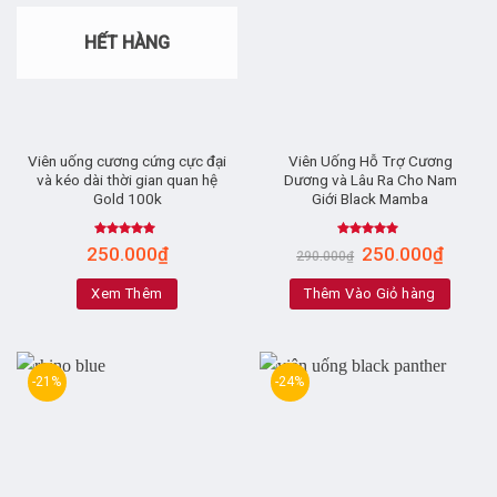
HẾT HÀNG
Viên uống cương cứng cực đại
Viên Uống Hỗ Trợ Cương
và kéo dài thời gian quan hệ
Dương và Lâu Ra Cho Nam
Gold 100k
Giới Black Mamba
Rated
4.88
Rated
5.00
250.000
₫
250.000
₫
290.000
₫
out of 5
out of 5
Xem Thêm
Thêm Vào Giỏ hàng
-21%
-24%