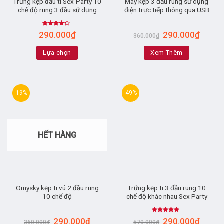
Trứng kẹp đầu ti Sex-Party 10
Máy kẹp 3 đầu rung sử dụng
chế độ rung 3 đầu sử dụng
điện trực tiếp thông qua USB
Rated
290.000
₫
290.000
₫
360.000
₫
4.00
out
of 5
Lựa chọn
Xem Thêm
-19%
-49%
HẾT HÀNG
Omysky kẹp ti vú 2 đầu rung
Trứng kẹp ti 3 đầu rung 10
10 chế độ
chế độ khác nhau Sex Party
Rated
5.00
290.000
₫
290.000
₫
360.000
₫
570.000
₫
out of 5