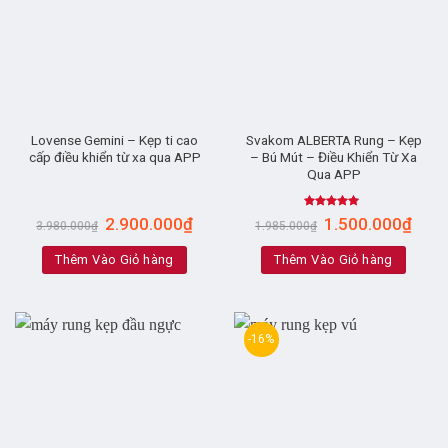
Lovense Gemini – Kẹp ti cao
Svakom ALBERTA Rung – Kẹp
cấp điều khiển từ xa qua APP
– Bú Mút – Điều Khiển Từ Xa
Qua APP
Rated
5.00
2.900.000
₫
1.500.000
₫
3.980.000
₫
1.985.000
₫
out of 5
Thêm Vào Giỏ hàng
Thêm Vào Giỏ hàng
-16%