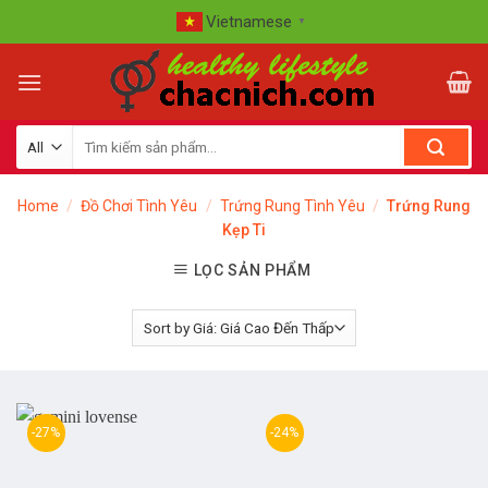
Skip
Vietnamese
▼
to
content
Home
/
Đồ Chơi Tình Yêu
/
Trứng Rung Tình Yêu
/
Trứng Rung
Kẹp Ti
LỌC SẢN PHẨM
-27%
-24%