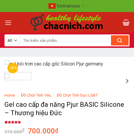
Skip
Vietnamese
▼
to
content
-28%
Home
/
Đồ Chơi Tình Yêu
/
Đồ Chơi Tình Dục LGBT
Gel cao cấp đa năng Pjur BASIC Silicone
– Thương hiệu Đức
Rated
2
5.00
700.000
₫
₫
out of 5
970.000
based on