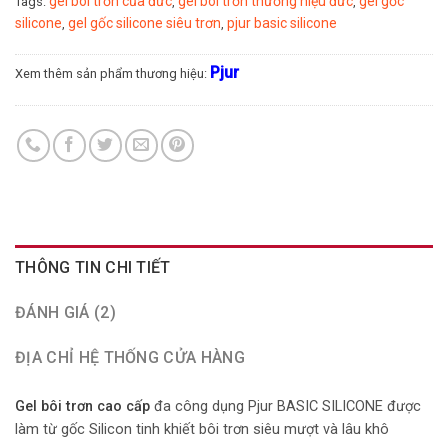
gel bôi trơn của đức
gel bôi trơn thương hiệu đức
gel gốc
Tags:
,
,
silicone
gel gốc silicone siêu trơn
pjur basic silicone
,
,
Pjur
Xem thêm sản phẩm thương hiệu:
THÔNG TIN CHI TIẾT
ĐÁNH GIÁ (2)
ĐỊA CHỈ HỆ THỐNG CỬA HÀNG
Gel bôi trơn cao cấp
đa công dụng Pjur BASIC SILICONE được
làm từ gốc Silicon tinh khiết bôi trơn siêu mượt và lâu khô