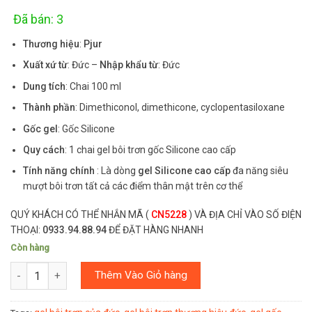
customer
ratings
Đã bán: 3
Thương hiệu
:
Pjur
Xuất xứ từ
: Đức –
Nhập khẩu từ
: Đức
Dung tích
: Chai 100 ml
Thành phần
: Dimethiconol, dimethicone, cyclopentasiloxane
Gốc gel
: Gốc Silicone
Quy cách
: 1 chai gel bôi trơn gốc Silicone cao cấp
Tính năng chính
: Là dòng
gel Silicone cao cấp
đa năng siêu
mượt bôi trơn tất cả các điểm thân mật trên cơ thể
QUÝ KHÁCH CÓ THỂ NHẮN MÃ (
CN5228
) VÀ ĐỊA CHỈ VÀO SỐ ĐIỆN
THOẠI:
0933.94.88.94
ĐỂ ĐẶT HÀNG NHANH
Còn hàng
Số lượng
Thêm Vào Giỏ hàng