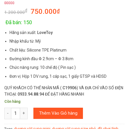
Rated
4
5.00
750.000
₫
₫
out of 5
1.200.000
based on
customer
ratings
Đã bán: 150
Hãng sản xuất:
LoveToy
Nhập khẩu từ: Mỹ
Chất liệu: Silicone TPE Platinum
Đường kính đầu Φ 2.9cm – Φ 3.8cm
Chức năng rung: 10 chế độ ( Pin sạc )
Đơn vị: Hộp 1 DV rung, 1 cáp sạc, 1 giấy GTSP và HDSD
QUÝ KHÁCH CÓ THỂ NHẮN MÃ (
C19906
) VÀ ĐỊA CHỈ VÀO SỐ ĐIỆN
THOẠI:
0933.94.88.94
ĐỂ ĐẶT HÀNG NHANH
Còn hàng
Số lượng
Thêm Vào Giỏ hàng
dương vật rung mini
dương vật rung size nhỏ
đồ chơi tình
Tags:
,
,