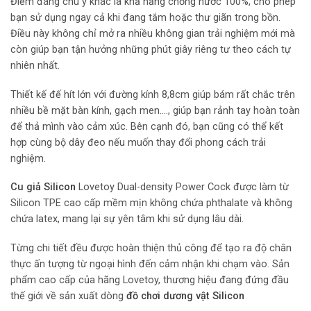
Điểm đáng chú ý khác là khả năng chống nước 100%, cho phép
bạn sử dụng ngay cả khi đang tắm hoặc thư giãn trong bồn.
Điều này không chỉ mở ra nhiều không gian trải nghiệm mới mà
còn giúp bạn tận hưởng những phút giây riêng tư theo cách tự
nhiên nhất.
Thiết kế đế hít lớn với đường kính 8,8cm giúp bám rất chắc trên
nhiều bề mặt bàn kính, gạch men…., giúp bạn rảnh tay hoàn toàn
để thả mình vào cảm xúc. Bên cạnh đó, bạn cũng có thể kết
hợp cùng bộ dây đeo nếu muốn thay đổi phong cách trải
nghiệm.
Cu giả Silicon
Lovetoy Dual-density Power Cock được làm từ
Silicon TPE cao cấp mềm mịn không chứa phthalate và không
chứa latex, mang lại sự yên tâm khi sử dụng lâu dài.
Từng chi tiết đều được hoàn thiện thủ công để tạo ra độ chân
thực ấn tượng từ ngoại hình đến cảm nhận khi chạm vào. Sản
phẩm cao cấp của hãng Lovetoy, thương hiệu đang đứng đầu
thế giới về sản xuất dòng
đồ chơi dương vật Silicon