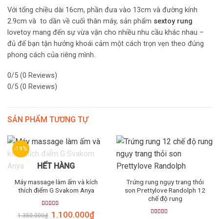
Với tổng chiều dài 16cm, phần đưa vào 13cm và đường kính
2.9cm và to dần về cuối thân máy, sản phẩm
sextoy rung
lovetoy mang đến sự vừa vặn cho nhiều nhu cầu khác nhau –
đủ để bạn tận hưởng khoái cảm một cách trọn vẹn theo đúng
phong cách của riêng mình.
0/5
(0 Reviews)
0/5
(0 Reviews)
SẢN PHẨM TƯƠNG TỰ
-19%
HẾT HÀNG
Máy massage làm ấm và kích
Trứng rung ngụy trang thỏi
thích điểm G Svakom Anya
son Prettylove Randolph 12
chế độ rung
Rated
5.00
1.100.000
₫
1.350.000
₫
out of 5