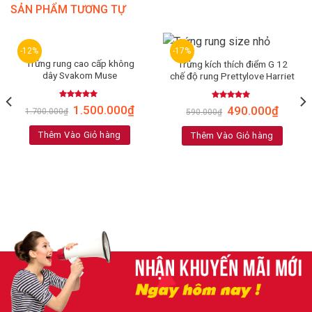
SẢN PHẨM TƯƠNG TỰ
-12%
-17%
Trứng rung cao cấp không
Trứng kích thích điểm G 12
dây Svakom Muse
chế độ rung Prettylove Harriet
Rated
4.88
Rated
5.00
1.500.000
₫
490.000
₫
1.700.000
₫
590.000
₫
out of 5
out of 5
Thêm Vào Giỏ hàng
Thêm Vào Giỏ hàng