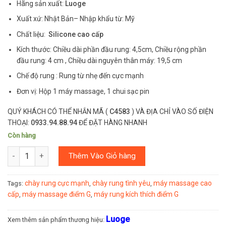
Hãng sản xuất:
Luoge
Xuất xứ: Nhật Bản– Nhập khẩu từ: Mỹ
Chất liệu:
Silicone cao cấp
Kích thước: Chiều dài phần đầu rung: 4,5cm, Chiều rộng phần
đầu rung: 4 cm , Chiều dài nguyên thân máy: 19,5 cm
Chế độ rung : Rung từ nhẹ đến cực mạnh
Đơn vị: Hộp 1 máy massage, 1 chui sạc pin
QUÝ KHÁCH CÓ THỂ NHẮN MÃ (
C4583
) VÀ ĐỊA CHỈ VÀO SỐ ĐIỆN
THOẠI:
0933.94.88.94
ĐỂ ĐẶT HÀNG NHANH
Còn hàng
Số lượng
Thêm Vào Giỏ hàng
chày rung cực mạnh
chày rung tình yêu
máy massage cao
Tags:
,
,
cấp
máy massage điểm G
máy rung kích thích điểm G
,
,
Luoge
Xem thêm sản phẩm thương hiệu: