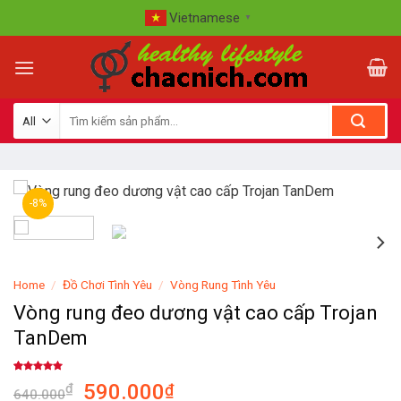
Skip
Vietnamese
▼
to
content
-8%
Home
/
Đồ Chơi Tình Yêu
/
Vòng Rung Tình Yêu
Vòng rung đeo dương vật cao cấp Trojan
TanDem
Rated
6
4.83
590.000
₫
₫
out of 5
640.000
based on