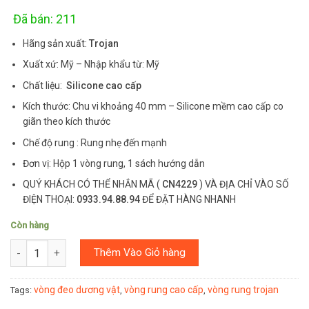
customer
ratings
Đã bán: 211
Hãng sản xuất:
Trojan
Xuất xứ: Mỹ – Nhập khẩu từ: Mỹ
Chất liệu:
Silicone cao cấp
Kích thước: Chu vi khoảng 40 mm – Silicone mềm cao cấp co
giãn theo kích thước
Chế độ rung : Rung nhẹ đến mạnh
Đơn vị: Hộp 1 vòng rung, 1 sách hướng dẫn
QUÝ KHÁCH CÓ THỂ NHẮN MÃ (
CN4229
) VÀ ĐỊA CHỈ VÀO SỐ
ĐIỆN THOẠI:
0933.94.88.94
ĐỂ ĐẶT HÀNG NHANH
Còn hàng
Số lượng
Thêm Vào Giỏ hàng
vòng đeo dương vật
vòng rung cao cấp
vòng rung trojan
Tags:
,
,