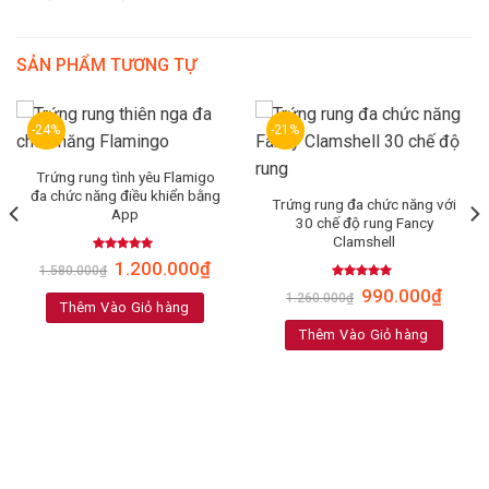
SẢN PHẨM TƯƠNG TỰ
-24%
-21%
Trứng rung tình yêu Flamigo
đa chức năng điều khiển bằng
Trứng rung đa chức năng với
App
30 chế độ rung Fancy
Clamshell
Rated
5.00
1.200.000
₫
1.580.000
₫
out of 5
Rated
4.71
990.000
₫
1.260.000
₫
out of 5
Thêm Vào Giỏ hàng
Thêm Vào Giỏ hàng