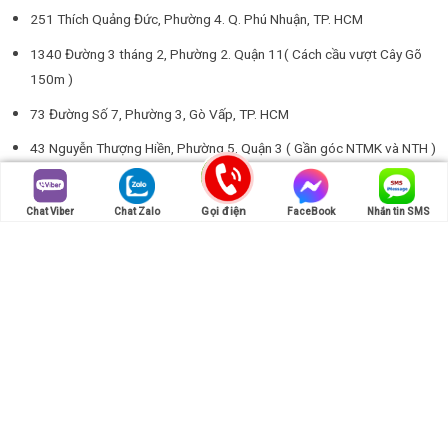
251 Thích Quảng Đức, Phường 4. Q. Phú Nhuận, TP. HCM
1340 Đường 3 tháng 2, Phường 2. Quận 11( Cách cầu vượt Cây Gõ
150m )
73 Đường Số 7, Phường 3, Gò Vấp, TP. HCM
43 Nguyễn Thượng Hiền, Phường 5. Quận 3 ( Gần góc NTMK và NTH )
29/21 Hoàng Hoa Thám, Phường 6. Q. Bình Thạnh, TP. HCM
Gọi điện
Chat Viber
Chat Zalo
FaceBook
Nhắn tin SMS
1021 Ấp Chiến Lược, Phường Bình Trị Đông A. Q. Bình Tân, TP. HCM
12 Ngõ 26 Hoàng Quốc Việt , Phường Nghĩa Đô. Q. Cầu Giấy, TP. Hà
Nội
Giờ mở hàng: 8:00-22h30:00 hàng ngày
Copyright © Chắc Nịch GPKD Số : 41P8014763 Do Phòng TCKH
Q. Phú Nhuận. Tp.HCM Cấp Ngày 16/04/2013 - - DT :