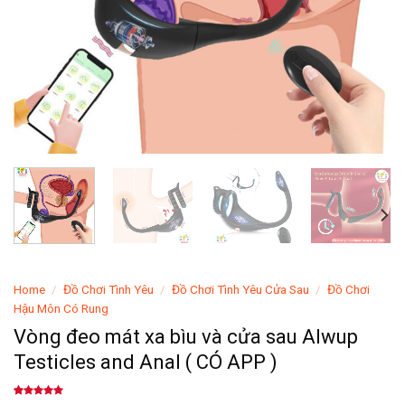
Home
/
Đồ Chơi Tình Yêu
/
Đồ Chơi Tình Yêu Cửa Sau
/
Đồ Chơi
Hậu Môn Có Rung
Vòng đeo mát xa bìu và cửa sau Alwup
Testicles and Anal ( CÓ APP )
Rated
3
4.67