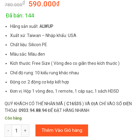
590.000
₫
₫
out of 5
780.000
based on
customer
ratings
Đã bán: 144
Hãng sản xuất:
ALWUP
Xuất xứ: Taiwan – Nhập khẩu: USA
Chất liệu: Silicon PE
Màu sắc: Màu đen
Kích thước: Free Size ( Vòng đeo co giãn theo kích thước )
Chế độ rung: 10 kiểu rung khác nhau
Động cơ: 2 động cơ kép kết hợp
Đơn vị: Hộp 1 vòng đeo, 1 remote, 1 cáp sạc, 1 sách HDSD
QUÝ KHÁCH CÓ THỂ NHẮN MÃ (
C16535
) VÀ ĐỊA CHỈ VÀO SỐ ĐIỆN
THOẠI:
0933.94.88.94
ĐỂ ĐẶT HÀNG NHANH
Còn hàng
Số lượng
Thêm Vào Giỏ hàng