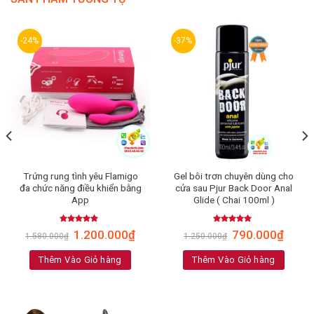
-24%
-37%
Trứng rung tình yêu Flamigo
Gel bôi trơn chuyên dùng cho
đa chức năng điều khiển bằng
cửa sau Pjur Back Door Anal
App
Glide ( Chai 100ml )
Rated
5.00
Rated
4.88
1.200.000
₫
790.000
₫
1.580.000
₫
1.250.000
₫
out of 5
out of 5
Thêm Vào Giỏ hàng
Thêm Vào Giỏ hàng