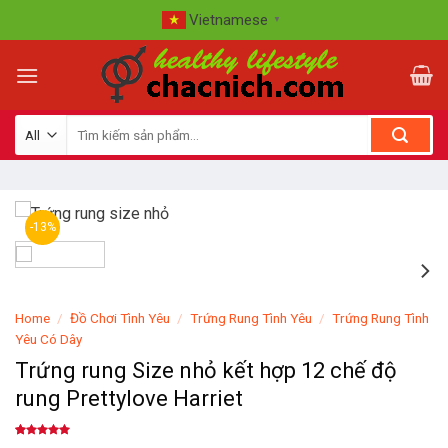
Skip
Vietnamese
▼
to
content
-13%
Home
/
Đồ Chơi Tình Yêu
/
Trứng Rung Tình Yêu
/
Trứng Rung Tình
Yêu Có Dây
Trứng rung Size nhỏ kết hợp 12 chế độ
rung Prettylove Harriet
Rated
1
5.00