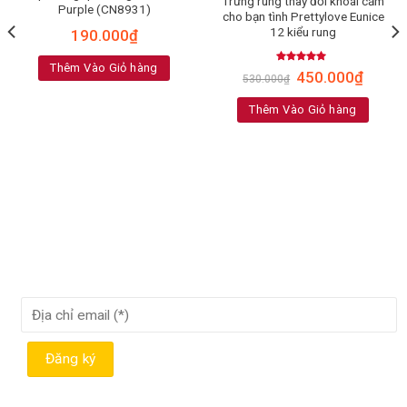
Trứng rung thay đổi khoái cảm
Purple (CN8931)
cho bạn tình Prettylove Eunice
12 kiểu rung
190.000
₫
Thêm Vào Giỏ hàng
Rated
5.00
450.000
₫
530.000
₫
out of 5
Thêm Vào Giỏ hàng