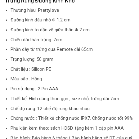
Trứng Rung Đường Kính Nhỏ
Thương hiệu:
Prettylove
Đường kính đầu nhỏ Φ 1.2 cm
Đường kính to dần về giữa thân Φ 2 cm
Chiều dài thân trứng: 7cm
Phần dây từ trứng qua Remote dài 65cm
Trọng lượng: 50 gram
Chất liệu : Silicon PE
Màu sắc : Hồng
Pin sử dụng : 2 Pin AAA
Thiết kế: Hình dáng thon gọn , size nhỏ, trứng dài 7cm
Chế độ rung: 12 chế độ rung khác nhau
Chống nước : Thiết kế chống nước IPX7. Chống nước tốt 99%
Phụ kiện kèm theo: sách HDSD, tặng kèm 1 cặp pin AAA
Bảo hành: Bảo hành 6 tháng ( Bảo hành bằng số DT của quý