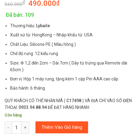
490.000
₫
₫
out of 5
560.000
based on
customer
rating
Đã bán: 109
Thương hiệu:
Lybaile
Xuất xứ từ: HongKong – Nhập khẩu từ: USA
Chất Liệu: Silicone PE ( Màu hồng )
Chế độ rung: 12 kiểu rung
Size: Φ 1,2 đến 2cm – Dài 7cm ( Dây từ trứng qua Remote dài
65cm )
Đơn vị: Hộp 1 máy rung, tặng kèm 1 cặp Pin AAA cao cấp
Bảo hành: 6 tháng
QUÝ KHÁCH CÓ THỂ NHẮN MÃ (
C17498
) VÀ ĐỊA CHỈ VÀO SỐ ĐIỆN
THOẠI:
0933.94.88.94
ĐỂ ĐẶT HÀNG NHANH
Còn hàng
Số lượng
Thêm Vào Giỏ hàng