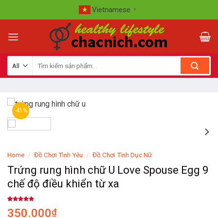
Skip
Vietnamese
▼
to
content
-41%
Home
/
Đồ Chơi Tình Yêu
/
Đồ Chơi Tình Dục Nữ
Trứng rung hình chữ U Love Spouse Egg 9
chế độ điều khiển từ xa
Rated
9
4.78
350.000
₫
out of 5
based on