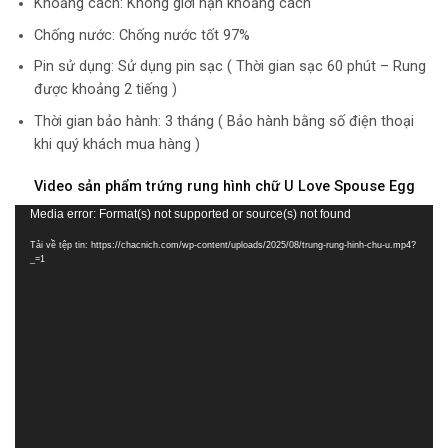
Khoảng cách: Không giới hạn khoảng cách
Chống nước: Chống nước tốt 97%
Pin sử dụng: Sử dụng pin sạc ( Thời gian sạc 60 phút – Rung
được khoảng 2 tiếng )
Thời gian bảo hành: 3 tháng ( Bảo hành bằng số điện thoại
khi quý khách mua hàng )
Video sản phẩm trứng rung hình chữ U Love Spouse Egg
Trình
Media error: Format(s) not supported or source(s) not found
chơi
Tải về tệp tin: https://chacnich.com/wp-content/uploads/2025/08/trung-rung-hinh-chu-u.mp4?
Video
_=1