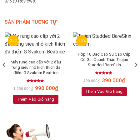
0/5
(0 Reviews)
SẢN PHẨM TƯƠNG TỰ
-21%
-20%
Hộp 10 Bao Cao Su Cao Cấp
Có Gai Quanh Thân Trojan
Máy rung cao cấp với 2 đầu
Studded BareSkin
rung siêu nhỏ kích thích đa
điểm G Svakom Beatrice
Rated
4.63
390.000
₫
490.000
₫
out of 5
Rated
4.91
990.000
₫
1.250.000
₫
out of 5
Thêm Vào Giỏ hàng
Thêm Vào Giỏ hàng