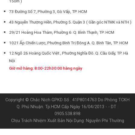
150m )
73 Đường Số 7, Phường 3, Gò Vấp, TP. HCM
43 Nguyễn Thượng Hiền, Phường 5. Quận 3 ( Gần góc NTMK và NTH )
29/21 Hoàng Hoa Thám, Phường 6. Q. Bình Thạnh, TP. HCM
1021 Ấp Chiến Lược, Phường Bình Trị Đông A. Q. Bình Tân, TP. HCM
12 Ngõ 26 Hoàng Quốc Việt , Phường Nghĩa Đô. Q. Cầu Giấy, TP. Hà
Nội
Giờ mở hàng: 8:00-22h30:00 hàng ngày
Copyright © Chắc Nịch GPKD Số : 41P8014763 Do Phòng TCKH
Q. Phú Nhuận. Tp.HCM Cấp Ngày 16/04/2013 - - DT :
0905.538.898
Chịu Trách Nhiệm Xuất Bản Nội Dụng: Nguyễn Phi Thường