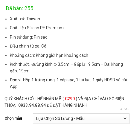
customer
ratings
Đã bán: 255
Xuất xứ: Taiwan
Chất liệu:Silicon PE Premium
Pin sử dụng: Pin sạc
Điều chỉnh từ xa: Có
Khoảng cách: Không giới hạn khoảng cách
Kích thước: Đường kính Φ 3.5cm – Gấp lại: 9.5cm – Dài không
gấp: 19cm
Đơn vị: Hộp 1 trứng rung, 1 cáp sạc, 1 túi lụa, 1 giấy HDSD và cài
App
QUÝ KHÁCH CÓ THỂ NHẮN MÃ (
C290
) VÀ ĐỊA CHỈ VÀO SỐ ĐIỆN
THOẠI:
0933.94.88.94
ĐỂ ĐẶT HÀNG NHANH
CLEAR
Chọn màu