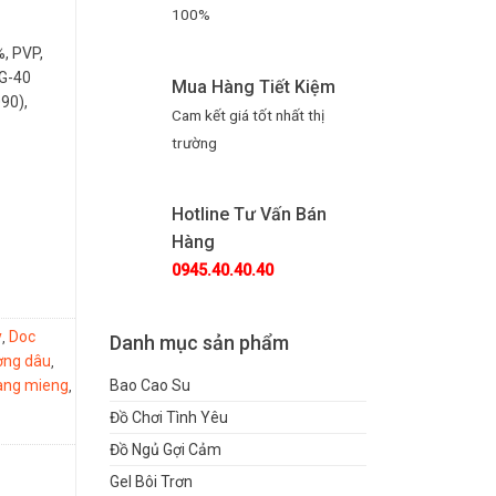
100%
, PVP,
EG-40
Mua Hàng Tiết Kiệm
90),
Cam kết giá tốt nhất thị
trường
Hotline Tư Vấn Bán
Hàng
0945.40.40.40
y
Doc
,
Danh mục sản phẩm
ơng dâu
,
bang mieng
Bao Cao Su
,
Đồ Chơi Tình Yêu
Đồ Ngủ Gợi Cảm
Gel Bôi Trơn