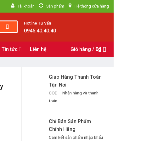
Tài khoản
Sản phẩm
Hệ thống cửa hàng
Hotline Tư Vấn
0945.40.40.40
Tin tức
Liên hệ
Giỏ hàng /
0
₫
Giao Hàng Thanh Toán
Tận Nơi
y
COD – Nhận hàng và thanh
toán
Chỉ Bán Sản Phẩm
Chính Hãng
Cam kết sản phẩm nhập khẩu