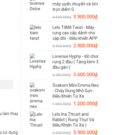
máy uyển chuyển và ôm
trọn điểm G
3.900.000
₫
4.600.000
₫
Lelo TIANI Twist - Máy
rung cao cấp dành cho
cặp đôi - Điều khiển APP
2.900.000
₫
3.400.000
₫
Lovense Hyphy - Đồ chơi
rung 2 đầu ( Tặng kèm 3
đầu gắn )
3.600.000
₫
4.250.000
₫
Svakom Mini Emma Neo
- Chày Rung Nhỏ Gọn -
Điều Khiển Từ Xa
1.200.000
₫
1.650.000
₫
u làm thay
Lelo Ina Thrust and
Rabbit ( Rung Thụt Và
Điều Khiển Từ Xa )
5.900.000
₫
ếu sử dụng
6.400.000
₫