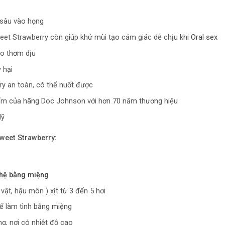
sâu vào họng
t Strawberry còn giúp khử mùi tạo cảm giác dễ chịu khi
Oral sex
ào thơm dịu
 hại
y an toàn, có thể nuốt được
ẩm của hãng Doc Johnson với hơn 70 năm thương hiệu
Mỹ
weet Strawberry:
hệ bằng miệng
ật, hậu môn ) xịt từ 3 đến 5 hơi
để làm tình bằng miệng
g, nơi có nhiệt độ cao