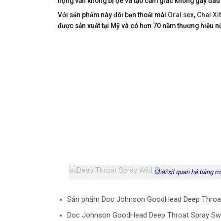
họng vẫn không bị ọe và tạo cảm giác không gây đau
Với sản phẩm này đôi bạn thoải mái
Oral sex
,
Chai Xị
được sản xuất tại Mỹ và có hơn 70 năm thương hiệu nổi
Chai xịt quan hệ bằng 
Sản phẩm Doc Johnson GoodHead Deep Throat 
Doc Johnson GoodHead Deep Throat Spray Swee