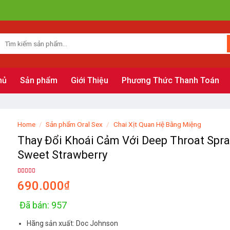
hủ
Sản phẩm
Giới Thiệu
Phương Thức Thanh Toán
Home
/
Sản phẩm Oral Sex
/
Chai Xịt Quan Hệ Bằng Miệng
Thay Đổi Khoái Cảm Với Deep Throat Spra
Sweet Strawberry
Rated
6
4.83
690.000
₫
out of 5
based on
customer
ratings
Đã bán: 957
Hãng sản xuất: Doc Johnson