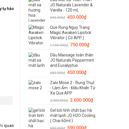
JO Naturals Lavender &
 tự hào
Vanilla - 120 mL
450.000
₫
695.000
₫
Que Rung Ngụy Trang
Magic Awaken Lipstick
Vibrator ( Có APP )
750.000
₫
1.150.000
₫
Dầu Massage toàn thân
JO Naturals Peppermint
and Eucalyptus
450.000
₫
680.000
₫
Zalo Mose 2 - Rung Thụt
- Làm Ấm - Điều Khiển Từ
Xa Qua APP
2.600.000
₫
2.900.000
₫
Gel bôi tinh chất bạc hà
mát lạnh JO H2O Cooling
( Chai 60ml )
hi
quan
590.000
₫
650.000
₫