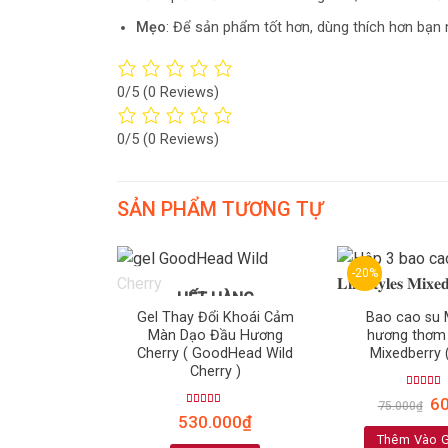
Mẹo
: Để sản phẩm tốt hơn, dùng thích hơn bạn
0/5
(0 Reviews)
0/5
(0 Reviews)
SẢN PHẨM TƯƠNG TỰ
-20%
HẾT HÀNG
Gel Thay Đổi Khoái Cảm
Bao cao su 
Màn Dạo Đầu Hương
hương thơm 
Cherry ( GoodHead Wild
Mixedberry 
Cherry )
Rated
4.
6
75.000
₫
out of 5
Rated
5.00
530.000
₫
out of 5
Thêm Vào G