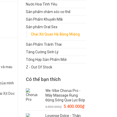
Nước Hoa Tình Yêu
Sản phẩm chăm sóc cơ thể
Sản Phẩm Khuyến Mãi
Sản phẩm Oral Sex
Chai Xịt Quan Hệ Bằng Miệng
Sản Phẩm Tránh Thai
Tăng Cường Sinh Lý
Tổng Hợp Sản Phẩm Mới
ộ và mau
Z - Out Of Stock
Có thể bạn thích
 của mình
We-Vibe Chorus Pro -
ai Xịt Doc
Máy Massage Rung
Động Sóng Qua Lực Bóp
5.400.000
₫
6.800.000
₫
Lovense Dolce - Thân