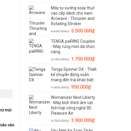
Máy tự sướng xoay thụt
cao cấp dành cho nam
Arcwave - Thruster and
Rotating Stroker
5.500.000
₫
6.600.000
₫
TENGA paiRING Couples
- Máy rung mini đa chức
năng
1.700.000
₫
2.150.000
₫
Tenga Spinner DX - Thiết
kế chuyển động xoắn
mang đến trải khác biệt
950.000
₫
1.300.000
₫
Womanizer Next Liberty
- Máy kích thích âm vật
tích hợp công nghệ 3D
khử mùi
Pleasure Air
3.900.000
₫
4.700.000
₫
 sâu vào
Dầu Mát Xa Toàn Thân