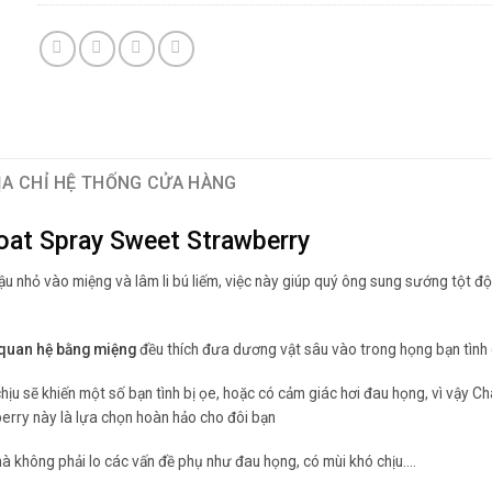
ỊA CHỈ HỆ THỐNG CỬA HÀNG
oat Spray Sweet Strawberry
u nhỏ vào miệng và lâm li bú liếm, việc này giúp quý ông sung sướng tột đ
quan hệ bằng miệng
đều thích đưa dương vật sâu vào trong họng bạn tình
u sẽ khiến một số bạn tình bị ọe, hoặc có cảm giác hơi đau họng, vì vậy Ch
y này là lựa chọn hoàn hảo cho đôi bạn
à không phải lo các vấn đề phụ như đau họng, có mùi khó chịu….