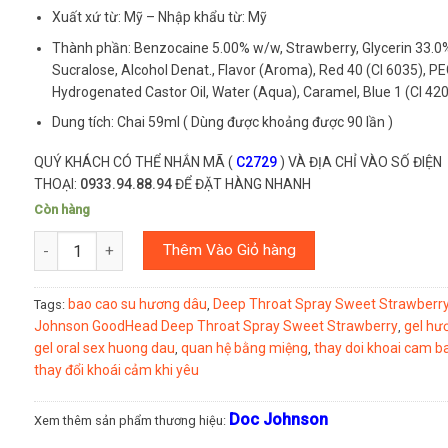
Xuất xứ từ: Mỹ – Nhập khẩu từ: Mỹ
Thành phần: Benzocaine 5.00% w/w, Strawberry, Glycerin 33.0%
Sucralose, Alcohol Denat., Flavor (Aroma), Red 40 (CI 6035), P
Hydrogenated Castor Oil, Water (Aqua), Caramel, Blue 1 (CI 420
Dung tích: Chai 59ml ( Dùng được khoảng được 90 lần )
QUÝ KHÁCH CÓ THỂ NHẮN MÃ (
C2729
) VÀ ĐỊA CHỈ VÀO SỐ ĐIỆN
THOẠI:
0933.94.88.94
ĐỂ ĐẶT HÀNG NHANH
Còn hàng
Số lượng
Thêm Vào Giỏ hàng
bao cao su hương dâu
Deep Throat Spray Sweet Strawberr
Tags:
,
Johnson GoodHead Deep Throat Spray Sweet Strawberry
gel hư
,
gel oral sex huong dau
quan hệ bằng miệng
thay doi khoai cam 
,
,
thay đổi khoái cảm khi yêu
Doc Johnson
Xem thêm sản phẩm thương hiệu: