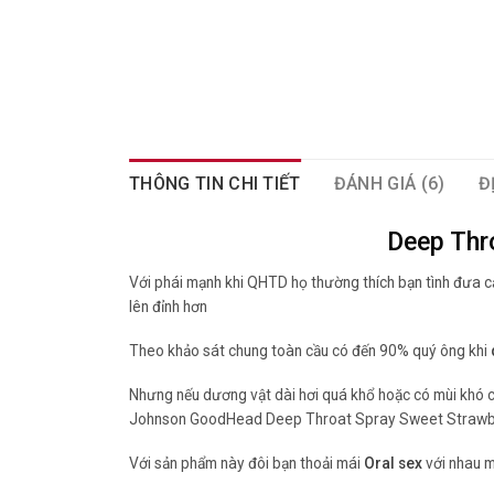
THÔNG TIN CHI TIẾT
ĐÁNH GIÁ (6)
Đ
Deep Thr
Với phái mạnh khi QHTD họ thường thích bạn tình đưa cậ
lên đỉnh hơn
Theo khảo sát chung toàn cầu có đến 90% quý ông khi
Nhưng nếu dương vật dài hơi quá khổ hoặc có mùi khó chị
Johnson GoodHead Deep Throat Spray Sweet Strawberr
Với sản phẩm này đôi bạn thoải mái
Oral sex
với nhau m