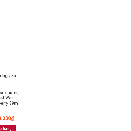
-25%
l sex hương
ọt Wet
berry 89ml
0
0.000
₫
ỏ hàng