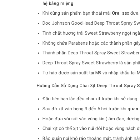
hệ bằng miệng
Khi dùng sản phẩm bạn thoải mái
Oral se
x
đưa 
Doc Johnson GoodHead Deep Throat Spray Swee
Tinh chất hương trái Sweet Strawberry ngọt ng
Không chứa Parabens hoặc các thành phần gây
Thành phần Deep Throat Spray Sweet Strawberr
Deep Throat Spray Sweet Strawberry là sản ph
Tự hào được sản xuất tại Mỹ và nhập khẩu tại 
Hướng Dẫn Sử Dụng Chai Xịt Deep Throat Spray S
Đầu tiên bạn lắc đều chai xịt trước khi sử dụng
Sau đó xịt vào họng 3 đến 5 hơi trước khi
quan 
Hoặc đưa vòi sát vào vùng kín ( âm đạo, dương v
Chai xịt có thể xịt vào núi đôi hoặc vùng nách 
Bảo quản nơi khô ráo thoáng mát, tránh ánh nắn