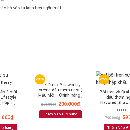
 nên bỏ vào tủ lạnh hơn ngăn mát
-20%
-25%
Gel Durex Strawberry
hương dâu thơm ngọt (
Mix 3 mùi
Bôi trơn và Ora
Mẫu Mới – Chính hãng )
Lifestyle
dâu thơm ng
( Hộp 3 )
Flavored Straw
200.000
₫
250.000
₫
Thêm Vào Giỏ hàng
80
Rated
5.0
0.000
₫
59
790.000
₫
out of 5
iỏ hàng
Thêm Vào Gi