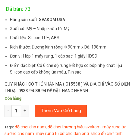
based on
customer
rating
Đã bán: 73
Hãng sản xuất:
SVAKOM USA
Xuất xứ: Mỹ – Nhập khẩu từ: Mỹ
Chất liệu: Silicon TPE, ABS
Kích thước: Đường kính rộng Φ 90mm x Dài 198mm
Đơn vị: Hộp 1 máy rung, 1 cáp sạc, 1 giấy HDSD
Điểm đặc biệt: Có 6 chế độ rung kết hợp co bóp nhẹ, chất liệu
Silicon cao cấp không úa màu, Pin sạc
QUÝ KHÁCH CÓ THỂ NHẮN MÃ (
C15538
) VÀ ĐỊA CHỈ VÀO SỐ ĐIỆN
THOẠI:
0933.94.88.94
ĐỂ ĐẶT HÀNG NHANH
Còn hàng
Số lượng
Thêm Vào Giỏ hàng
đồ chơi cho nam
đồ chơi thương hiệu svakom
máy rung tự
Tags:
,
,
sướng cho nam
máy rung tự xử cho đàn ông
shop đồ chơi tình
,
,