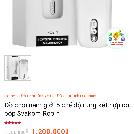
Home
/
Đồ Chơi Tình Yêu
/
Đồ Chơi Tình Dục Nam
Đồ chơi nam giới 6 chế độ rung kết hợp co
bóp Svakom Robin
Rated
1
5.00
1.200.000
₫
₫
out of 5
1.750.000