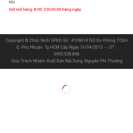
Nội
Giờ mở hàng: 8:00-22h30:00 hàng ngày
Copyright © Chắc Nịch GPKD Số : 41P8014763 Do Phòng TCKH
Q. Phú Nhuận. Tp.HCM Cấp Ngày 16/04/2013 - - DT :
0905.538.898
Chịu Trách Nhiệm Xuất Bản Nội Dụng: Nguyễn Phi Thường