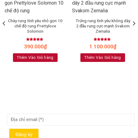
Chày rung tình yêu nhỏ gọn 10
Trứng rung tình yêu không dây
chế độ rung Prettylove
2 đầu rung cực mạnh Svakom
Solomon
Zemalia
Rated
5.00
Rated
4.80
390.000
₫
1.100.000
₫
out of 5
out of 5
Thêm Vào Giỏ hàng
Thêm Vào Giỏ hàng