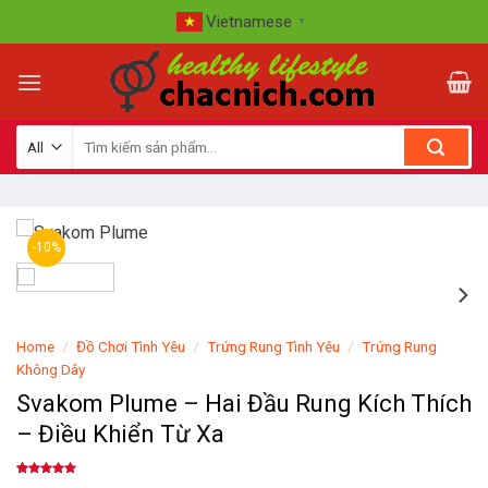
Skip
Vietnamese
▼
to
content
-10%
Home
/
Đồ Chơi Tình Yêu
/
Trứng Rung Tình Yêu
/
Trứng Rung
Không Dây
Svakom Plume – Hai Đầu Rung Kích Thích
– Điều Khiển Từ Xa
Rated
1
5.00