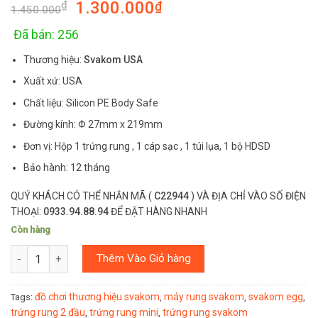
1.300.000
₫
₫
out of 5
1.450.000
based on
customer
rating
Đã bán: 256
Thương hiệu:
Svakom USA
Xuất xứ: USA
Chất liệu: Silicon PE Body Safe
Đường kính: Φ 27mm x 219mm
Đơn vị: Hộp 1 trứng rung , 1 cáp sạc , 1 túi lụa, 1 bộ HDSD
Bảo hành: 12 tháng
QUÝ KHÁCH CÓ THỂ NHẮN MÃ (
C22944
) VÀ ĐỊA CHỈ VÀO SỐ ĐIỆN
THOẠI:
0933.94.88.94
ĐỂ ĐẶT HÀNG NHANH
Còn hàng
Số lượng
Thêm Vào Giỏ hàng
đồ chơi thương hiệu svakom
máy rung svakom
svakom egg
Tags:
,
,
,
trứng rung 2 đầu
trứng rung mini
trứng rung svakom
,
,