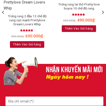
Trứng rung tai thỏ Pretty love
boyce 10 chế độ rung
Trứng rung 2 đầu 12 chế độ
Rated
4.83
490.000
₫
rung cực mạnh Prettylove
550.000
₫
out of 5
Dream Lovers Whip
Thêm Vào Giỏ hàng
Rated
5.00
690.000
₫
800.000
₫
out of 5
Thêm Vào Giỏ hàng