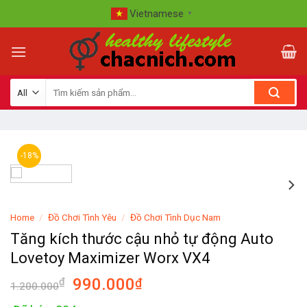
Skip
Vietnamese
▼
to
content
-18%
Home
/
Đồ Chơi Tình Yêu
/
Đồ Chơi Tình Dục Nam
Tăng kích thước cậu nhỏ tự động Auto
Lovetoy Maximizer Worx VX4
990.000
₫
₫
1.200.000