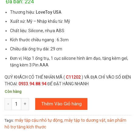
Đã bán: 224
Thương hiệu:
LoveToy USA
Xuất xứ: Mỹ – Nhập khẩu từ: Mỹ
Chất liệu: Silicone, nhựa ABS
Kích thước chiều ngang : 6.3cm
Chiều dài ống trụ dài: 29 cm
Đơn vị: Hộp 1 ống trụ, 1 cục silicone hình âm đạo, tặng kèm gel,
tặng kèm 3 Pin AAA
QUÝ KHÁCH CÓ THỂ NHẮN MÃ (
C11202
) VÀ ĐỊA CHỈ VÀO SỐ ĐIỆN
THOẠI:
0933.94.88.94
ĐỂ ĐẶT HÀNG NHANH
Còn hàng
Số lượng
Thêm Vào Giỏ hàng
máy tập cậu nhỏ tự động
máy tập to dương vật
sản phẩm
Tags:
,
,
hỗ trợ tăng kích thước