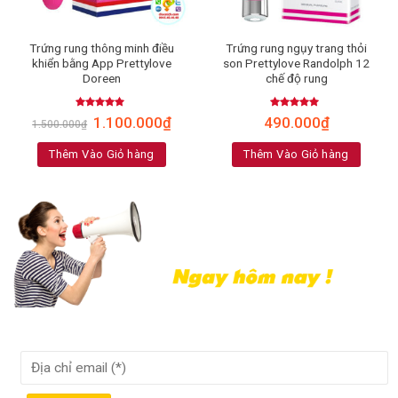
Trứng rung thông minh điều
Trứng rung ngụy trang thỏi
khiển bằng App Prettylove
son Prettylove Randolph 12
Doreen
chế độ rung
Rated
5.00
Rated
5.00
1.100.000
₫
490.000
₫
1.500.000
₫
out of 5
out of 5
Thêm Vào Giỏ hàng
Thêm Vào Giỏ hàng