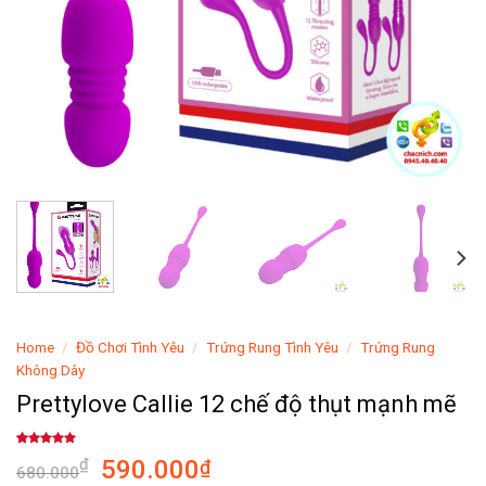
Home
/
Đồ Chơi Tình Yêu
/
Trứng Rung Tình Yêu
/
Trứng Rung
Không Dây
Prettylove Callie 12 chế độ thụt mạnh mẽ
Rated
1
5.00
590.000
₫
₫
out of 5
680.000
based on