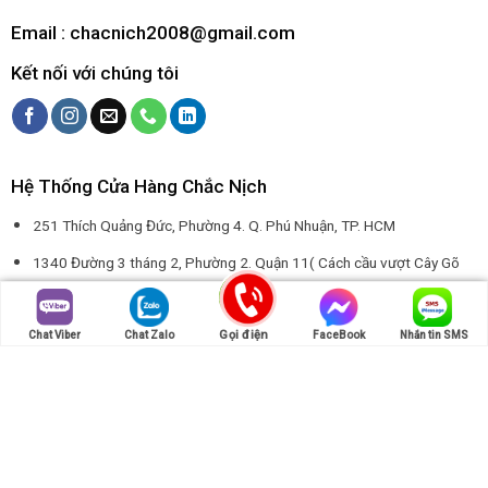
Email : chacnich2008@gmail.com
Kết nối với chúng tôi
Hệ Thống Cửa Hàng Chắc Nịch
251 Thích Quảng Đức, Phường 4. Q. Phú Nhuận, TP. HCM
1340 Đường 3 tháng 2, Phường 2. Quận 11( Cách cầu vượt Cây Gõ
150m )
73 Đường Số 7, Phường 3, Gò Vấp, TP. HCM
Gọi điện
Chat Viber
Chat Zalo
FaceBook
Nhắn tin SMS
43 Nguyễn Thượng Hiền, Phường 5. Quận 3 ( Gần góc NTMK và NTH )
29/21 Hoàng Hoa Thám, Phường 6. Q. Bình Thạnh, TP. HCM
1021 Ấp Chiến Lược, Phường Bình Trị Đông A. Q. Bình Tân, TP. HCM
12 Ngõ 26 Hoàng Quốc Việt , Phường Nghĩa Đô. Q. Cầu Giấy, TP. Hà