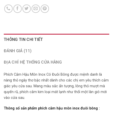
THÔNG TIN CHI TIẾT
ĐÁNH GIÁ (11)
ĐỊA CHỈ HỆ THỐNG CỬA HÀNG
Phích Cắm Hậu Môn Inox Có Đuôi Bông được mệnh danh là
nàng thỏ ngây thơ bậc nhất dành cho các chị em yêu thích cảm
giác yêu cửa sau. Mang màu sắc ấn tượng, lông thỏ mượt mà
quyến rũ, phích cắm kim loại mát lạnh như thổi một làn gió mới
vào cửa sau.
Thông số sản phẩm phích cắm hậu môn inox đuôi bông :