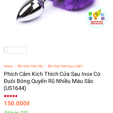
Home
/
Đồ Chơi Tình Yêu
/
Đồ Chơi Tình Dục LGBT
Phích Cắm Kích Thích Cửa Sau Inox Có
Đuôi Bông Quyến Rũ Nhiều Màu Sắc
(US1644)
Rated
11
4.91
150.000
₫
out of 5
based on
customer
ratings
Đã bán: 223