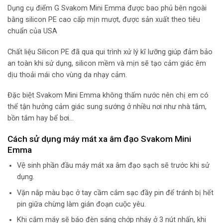
Dụng cụ điểm G Svakom Mini Emma được bao phủ bên ngoài
bằng silicon PE cao cấp mịn mượt, được sản xuất theo tiêu
chuẩn của USA
Chất liệu Silicon PE đã qua qui trình xử lý kĩ lưỡng giúp đảm bảo
an toàn khi sử dụng, silicon mềm và mịn sẽ tạo cảm giác êm
dịu thoải mái cho vùng da nhạy cảm.
Đặc biệt Svakom Mini Emma không thấm nước nên chị em có
thể tận hưởng cảm giác sung sướng ở nhiều nơi như nhà tắm,
bồn tắm hay bể bơi…
Cách sử dụng máy mát xa âm đạo Svakom Mini
Emma
Vệ sinh phần đầu máy mát xa âm đạo sạch sẽ trước khi sử
dụng.
Vặn nắp màu bạc ở tay cầm cắm sạc đầy pin để tránh bị hết
pin giữa chừng làm gián đoạn cuộc yêu.
Khi cắm máy sẽ báo đèn sáng chớp nháy ở 3 nút nhấn, khi