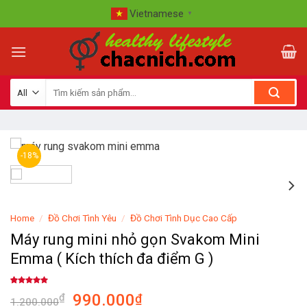
Skip
Vietnamese
▼
to
content
-18%
Home
/
Đồ Chơi Tình Yêu
/
Đồ Chơi Tình Dục Cao Cấp
Máy rung mini nhỏ gọn Svakom Mini
Emma ( Kích thích đa điểm G )
Rated
1
5.00
990.000
₫
₫
out of 5
1.200.000
based on