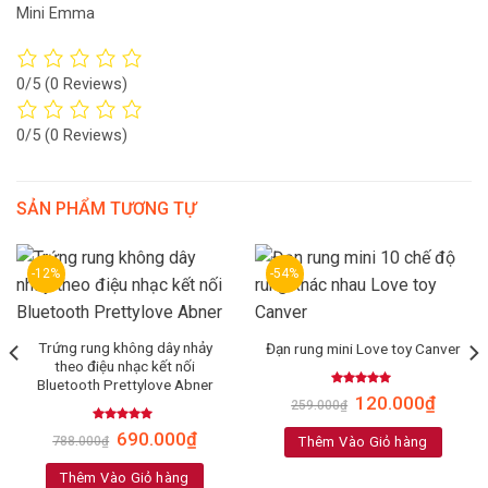
0/5
(0 Reviews)
0/5
(0 Reviews)
SẢN PHẨM TƯƠNG TỰ
-12%
-54%
Trứng rung không dây nhảy
Đạn rung mini Love toy Canver
theo điệu nhạc kết nối
Bluetooth Prettylove Abner
Rated
5.00
120.000
₫
259.000
₫
out of 5
Rated
4.67
690.000
₫
Thêm Vào Giỏ hàng
788.000
₫
out of 5
Thêm Vào Giỏ hàng