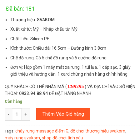
customer
rating
Đã bán: 181
Thương hiệu:
SVAKOM
Xuất xứ từ: Mỹ – Nhập khẩu từ: Mỹ
Chất Liệu: Silicon PE
Kích thước: Chiều dài 16.5cm – Đường kính 3.8cm
Chế độ rung: Có 5 chế độ rung và 5 cường độ rung
Đơn vị: Hộp gồm 1 máy mát xa rung, 1 túi lụa, 1 cáp sạc, 3 giấy
giới thiệu và hướng dẫn, 1 card chứng nhận hàng chính hãng
QUÝ KHÁCH CÓ THỂ NHẮN MÃ (
CN9295
) VÀ ĐỊA CHỈ VÀO SỐ ĐIỆN
THOẠI:
0933.94.88.94
ĐỂ ĐẶT HÀNG NHANH
Còn hàng
Số lượng
Thêm Vào Giỏ hàng
chày rung massage điểm G
đồ chơi thương hiệu svakom
Tags:
,
,
máy rung svakom
shop đồ chơi tình yêu
,