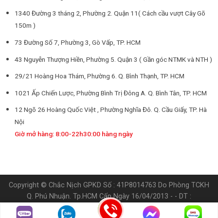
1340 Đường 3 tháng 2, Phường 2. Quận 11( Cách cầu vượt Cây Gõ
150m )
73 Đường Số 7, Phường 3, Gò Vấp, TP. HCM
43 Nguyễn Thượng Hiền, Phường 5. Quận 3 ( Gần góc NTMK và NTH )
29/21 Hoàng Hoa Thám, Phường 6. Q. Bình Thạnh, TP. HCM
1021 Ấp Chiến Lược, Phường Bình Trị Đông A. Q. Bình Tân, TP. HCM
12 Ngõ 26 Hoàng Quốc Việt , Phường Nghĩa Đô. Q. Cầu Giấy, TP. Hà
Nội
Giờ mở hàng: 8:00-22h30:00 hàng ngày
Copyright © Chắc Nịch GPKD Số : 41P8014763 Do Phòng TCKH
Q. Phú Nhuận. Tp.HCM Cấp Ngày 16/04/2013 - - DT :
0905.538.898