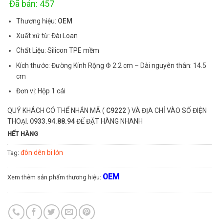
Đã bán: 457
Thương hiệu:
OEM
Xuất xứ từ: Đài Loan
Chất Liệu: Silicon TPE mềm
Kích thước: Đường Kính Rộng Φ 2.2 cm – Dài nguyên thân: 14.5
cm
Đơn vị: Hộp 1 cái
QUÝ KHÁCH CÓ THỂ NHẮN MÃ (
C9222
) VÀ ĐỊA CHỈ VÀO SỐ ĐIỆN
THOẠI:
0933.94.88.94
ĐỂ ĐẶT HÀNG NHANH
HẾT HÀNG
đôn dên bi lớn
Tag:
OEM
Xem thêm sản phẩm thương hiệu: