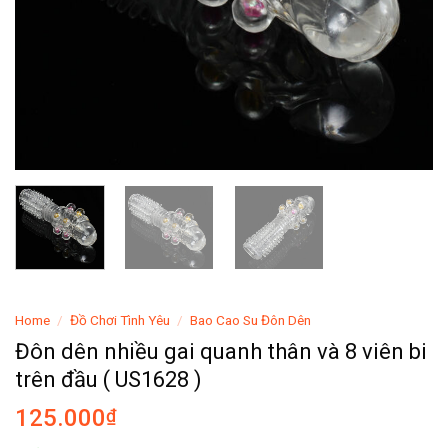
Home
/
Đồ Chơi Tình Yêu
/
Bao Cao Su Đôn Dên
Đôn dên nhiều gai quanh thân và 8 viên bi
trên đầu ( US1628 )
125.000
₫