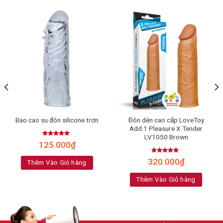
Đôn dên cao cấp LoveToy
Bao cao su đôn silicone trơn
Add 1 Pleasure X Tender
LV1050 Brown
Rated
4.90
125.000
₫
out of 5
Rated
5.00
320.000
₫
Thêm Vào Giỏ hàng
out of 5
Thêm Vào Giỏ hàng