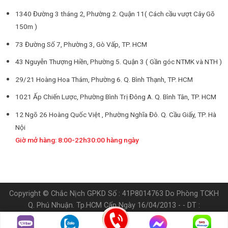
1340 Đường 3 tháng 2, Phường 2. Quận 11( Cách cầu vượt Cây Gõ
150m )
73 Đường Số 7, Phường 3, Gò Vấp, TP. HCM
43 Nguyễn Thượng Hiền, Phường 5. Quận 3 ( Gần góc NTMK và NTH )
29/21 Hoàng Hoa Thám, Phường 6. Q. Bình Thạnh, TP. HCM
1021 Ấp Chiến Lược, Phường Bình Trị Đông A. Q. Bình Tân, TP. HCM
12 Ngõ 26 Hoàng Quốc Việt , Phường Nghĩa Đô. Q. Cầu Giấy, TP. Hà
Nội
Giờ mở hàng: 8:00-22h30:00 hàng ngày
Copyright © Chắc Nịch GPKD Số : 41P8014763 Do Phòng TCKH
Q. Phú Nhuận. Tp.HCM Cấp Ngày 16/04/2013 - - DT :
0905.538.898