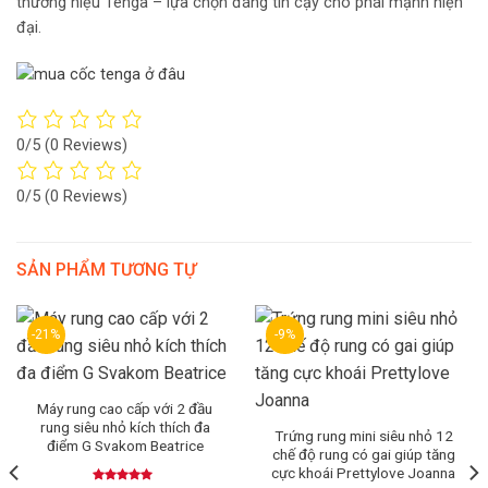
thương hiệu Tenga – lựa chọn đáng tin cậy cho phái mạnh hiện
đại.
0/5
(0 Reviews)
0/5
(0 Reviews)
SẢN PHẨM TƯƠNG TỰ
-21%
-9%
Máy rung cao cấp với 2 đầu
rung siêu nhỏ kích thích đa
Trứng rung mini siêu nhỏ 12
điểm G Svakom Beatrice
chế độ rung có gai giúp tăng
cực khoái Prettylove Joanna