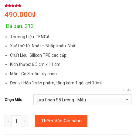
Rated
2
5.00
490.000
₫
out of 5
based on
customer
ratings
Đã bán: 212
Thương hiệu:
TENGA
Xuất xứ từ: Nhật – Nhập khẩu: Nhật
Chất Liệu: Silicon TPE cao cấp
Kích thước: 6.5 cm x 11 cm
Mẫu : Có 3 mẫu tùy chọn
Đơn vị: Hộp 1 sản phẩm, tặng kèm 1 gói gel 10ml
CLEAR
Chọn Mẫu
Số lượng
Thêm Vào Giỏ hàng