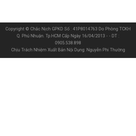
Copyright © Chắc Nịch GPKD Số : 41P8014763 Do Phòng TCKH
Q. Phú Nhuận. Tp.HCM Cấp Ngày 16/04/2013 - - DT :
0905.538.898
Chịu Trách Nhiệm Xuất Bản Nội Dụng: Nguyễn Phi Thường