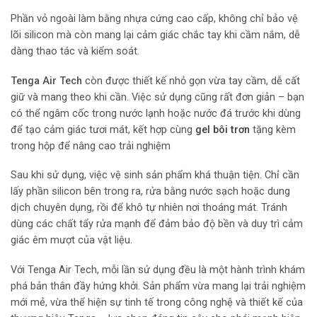
Phần vỏ ngoài làm bằng nhựa cứng cao cấp, không chỉ bảo vệ
lõi silicon mà còn mang lại cảm giác chắc tay khi cầm nắm, dễ
dàng thao tác và kiểm soát.
Tenga Air Tech
còn được thiết kế nhỏ gọn vừa tay cầm, dễ cất
giữ và mang theo khi cần. Việc sử dụng cũng rất đơn giản – bạn
có thể ngâm cốc trong nước lạnh hoặc nước đá trước khi dùng
để tạo cảm giác tươi mát, kết hợp cùng
gel bôi trơn
tặng kèm
trong hộp để nâng cao trải nghiệm
Sau khi sử dụng, việc vệ sinh sản phẩm khá thuận tiện. Chỉ cần
lấy phần silicon bên trong ra, rửa bằng nước sạch hoặc dung
dịch chuyên dụng, rồi để khô tự nhiên nơi thoáng mát. Tránh
dùng các chất tẩy rửa mạnh để đảm bảo độ bền và duy trì cảm
giác êm mượt của vật liệu.
Với Tenga Air Tech, mỗi lần sử dụng đều là một hành trình khám
phá bản thân đầy hứng khởi. Sản phẩm vừa mang lại trải nghiệm
mới mẻ, vừa thể hiện sự tinh tế trong công nghệ và thiết kế của