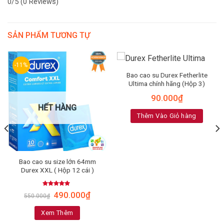
0/5
(0 Reviews)
SẢN PHẨM TƯƠNG TỰ
-11%
Bao cao su Durex Fetherlite
Ultima chính hãng (Hộp 3)
90.000
₫
HẾT HÀNG
Thêm Vào Giỏ hàng
Bao cao su size lớn 64mm
Durex XXL ( Hộp 12 cái )
Rated
4.95
490.000
₫
550.000
₫
out of 5
Xem Thêm