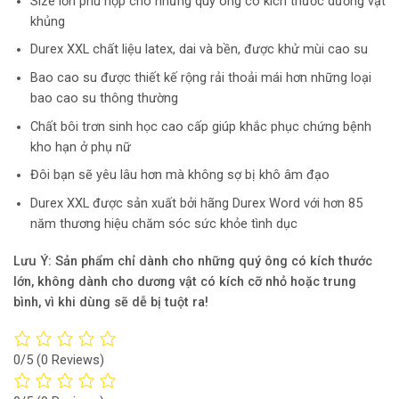
Size lớn phù hợp cho những quý ông có kích thước dương vật
khủng
Durex XXL chất liệu latex, dai và bền, được khử mùi cao su
Bao cao su được thiết kế rộng rải thoải mái hơn những loại
bao cao su thông thường
Chất bôi trơn sinh học cao cấp giúp khắc phục chứng bệnh
kho hạn ở phụ nữ
Đôi bạn sẽ yêu lâu hơn mà không sợ bị khô âm đạo
Durex XXL được sản xuất bởi hãng Durex Word với hơn 85
năm thương hiệu chăm sóc sức khỏe tình dục
Lưu Ý: Sản phẩm chỉ dành cho những quý ông có kích thước
lớn, không dành cho dương vật có kích cỡ nhỏ hoặc trung
bình, vì khi dùng sẽ dễ bị tuột ra!
0/5
(0 Reviews)