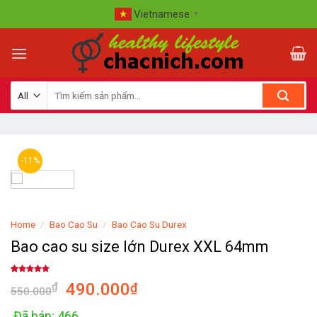
Skip
Vietnamese
▼
to
content
-11%
Home
/
Bao Cao Su
/
Bao Cao Su Durex
Bao cao su size lớn Durex XXL 64mm
Rated
1
5.00
490.000
₫
₫
out of 5
550.000
based on
customer
rating
Đã bán: 466