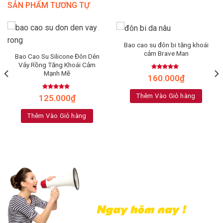
SẢN PHẨM TƯƠNG TỰ
Bao cao su đôn bi tăng khoái
cảm Brave Man
Bao Cao Su Silicone Đôn Dên
Vảy Rồng Tăng Khoái Cảm
Mạnh Mẽ
Rated
4.80
160.000
₫
out of 5
Thêm Vào Giỏ hàng
Rated
4.83
125.000
₫
out of 5
Thêm Vào Giỏ hàng