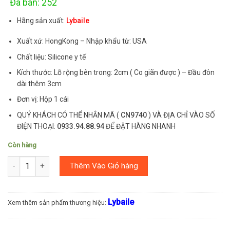
Đã bán: 252
Hãng sản xuất:
Lybaile
Xuất xứ: HongKong – Nhập khẩu từ: USA
Chất liệu: Silicone y tế
Kích thước: Lỗ rộng bên trong: 2cm ( Co giãn được ) – Đầu đôn
dài thêm 3cm
Đơn vị: Hộp 1 cái
QUÝ KHÁCH CÓ THỂ NHẮN MÃ (
CN9740
) VÀ ĐỊA CHỈ VÀO SỐ
ĐIỆN THOẠI:
0933.94.88.94
ĐỂ ĐẶT HÀNG NHANH
Còn hàng
Số lượng
Thêm Vào Giỏ hàng
Lybaile
Xem thêm sản phẩm thương hiệu: