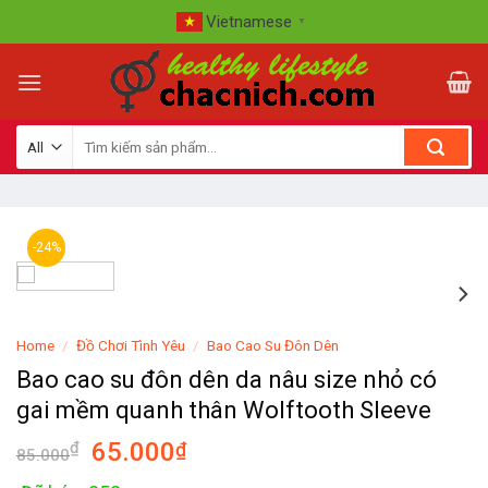
Skip
Vietnamese
▼
to
content
-24%
Home
/
Đồ Chơi Tình Yêu
/
Bao Cao Su Đôn Dên
Bao cao su đôn dên da nâu size nhỏ có
gai mềm quanh thân Wolftooth Sleeve
65.000
₫
₫
85.000