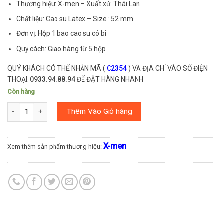
Thương hiệu: X-men – Xuất xứ: Thái Lan
Chất liệu: Cao su Latex – Size : 52 mm
Đơn vị: Hộp 1 bao cao su có bi
Quy cách: Giao hàng từ 5 hộp
QUÝ KHÁCH CÓ THỂ NHẮN MÃ (
C2354
) VÀ ĐỊA CHỈ VÀO SỐ ĐIỆN
THOẠI:
0933.94.88.94
ĐỂ ĐẶT HÀNG NHANH
Còn hàng
Số lượng
Thêm Vào Giỏ hàng
X-men
Xem thêm sản phẩm thương hiệu: