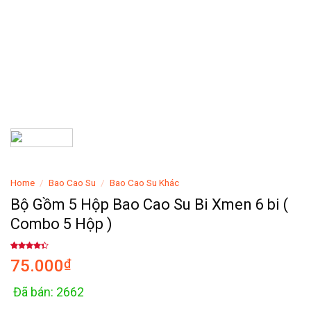
Home
/
Bao Cao Su
/
Bao Cao Su Khác
Bộ Gồm 5 Hộp Bao Cao Su Bi Xmen 6 bi (
Combo 5 Hộp )
Rated
1
75.000
₫
4.00
out
of 5
based on
customer
Đã bán: 2662
rating