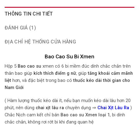
THÔNG TIN CHI TIẾT
ĐÁNH GIÁ (1)
ĐỊA CHỈ HỆ THỐNG CỬA HÀNG
Bao Cao Su Bi Xmen
Hộp 5
Bao cao su
xmen có 6 bi mềm đúc dính chắc chắn trên
thân bao giúp
kích thích điểm g nữ
, giúp
tăng khoái cảm mãnh
liệt
hơn, và đặc biệt trong bao có
thuốc kéo dài thời gian cho
Nam Giới
( Hàm lượng thuốc kéo dài ít, nếu bạn muốn kéo dài lâu hơn 20
phút, nên dùng
chai xịt lâu ra
chuyên dụng ⇒
Chai Xịt Lâu Ra
)
Chắc Nịch cam kết chỉ bán
Bao cao su Xmen loại 1
, bi dính
chắc chắn, không rơi rớt bi khi đang quan hệ