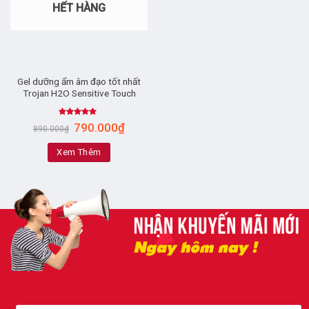
HẾT HÀNG
Gel dưỡng ẩm âm đạo tốt nhất
Trojan H2O Sensitive Touch
Rated
4.86
790.000
₫
890.000
₫
out of 5
Xem Thêm