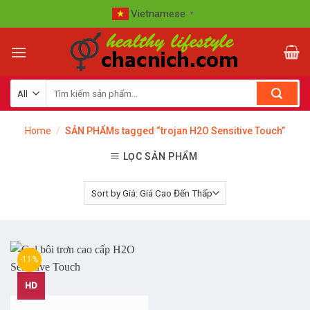
Skip
Vietnamese
▼
to
content
Home
/
SẢN PHẨMs tagged “trojan H2O Sensitive Touch”
LỌC SẢN PHẨM
-11%
HD