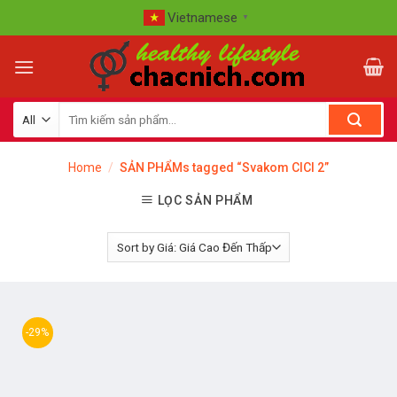
Skip
Vietnamese
▼
to
content
Home
/
SẢN PHẨMs tagged “Svakom CICI 2”
LỌC SẢN PHẨM
-29%