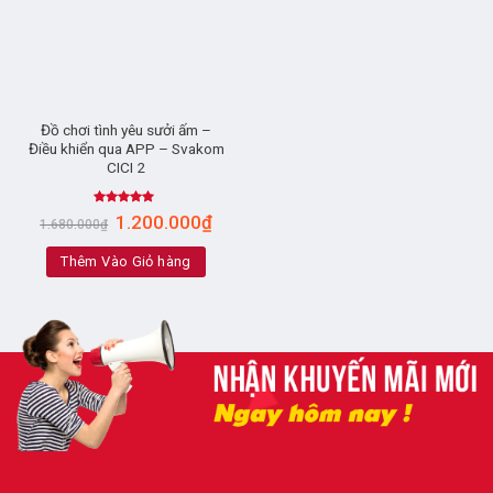
Đồ chơi tình yêu sưởi ấm –
Điều khiển qua APP – Svakom
CICI 2
Rated
5.00
1.200.000
₫
1.680.000
₫
out of 5
Thêm Vào Giỏ hàng