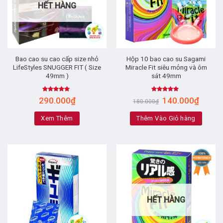
HẾT HÀNG
Bao cao su cao cấp size nhỏ
Hộp 10 bao cao su Sagami
LifeStyles SNUGGER FIT ( Size
Miracle Fit siêu mỏng và ôm
49mm )
sát 49mm
Rated
5.00
Rated
4.83
290.000
₫
140.000
₫
180.000
₫
out of 5
out of 5
Xem Thêm
Thêm Vào Giỏ hàng
HẾT HÀNG