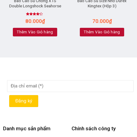
Bao Cao Su Chống XTS
Bao Cao Su Size Nhỏ Durex
Double Longshock Seahorse
Kingtex (Hộp 3)
Rated
80.000
₫
70.000
₫
4.00
out
of 5
Thêm Vào Giỏ hàng
Thêm Vào Giỏ hàng
Danh mục sản phẩm
Chính sách công ty