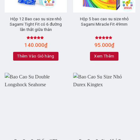
Hộp 12 Bao cao su size nhỏ
Hộp 5 bao cao su size nhỏ
Sagami Tight Fit có 6 đường
Sagami Miracle Fit 49mm
lằn thắt giữa thân
Rated
4.71
Rated
5.00
140.000
₫
95.000
₫
out of 5
out of 5
Thêm Vào Giỏ hàng
Xem Thêm