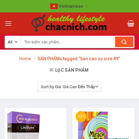
Skip
Vietnamese
▼
to
content
Home
/
SẢN PHẨMs tagged “bao cao su size 49”
LỌC SẢN PHẨM
-22%